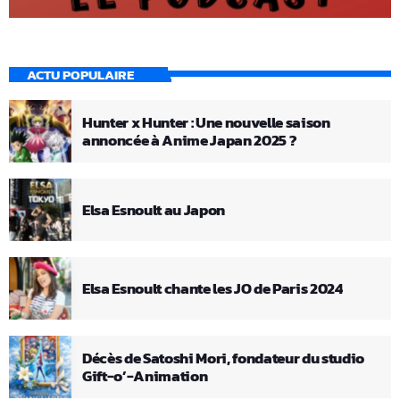
ACTU POPULAIRE
Hunter x Hunter : Une nouvelle saison
annoncée à Anime Japan 2025 ?
Elsa Esnoult au Japon
Elsa Esnoult chante les JO de Paris 2024
Décès de Satoshi Mori, fondateur du studio
Gift-o’-Animation