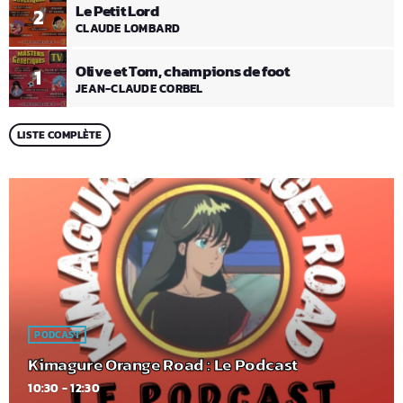
Le Petit Lord
2
CLAUDE LOMBARD
Olive et Tom, champions de foot
1
JEAN-CLAUDE CORBEL
LISTE COMPLÈTE
PODCAST
Kimagure Orange Road : Le Podcast
10:30 - 12:30