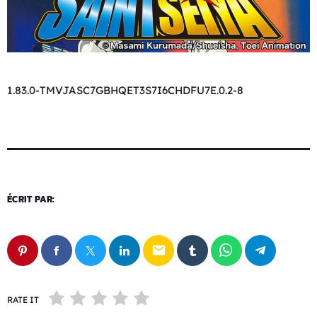
1.83.0-TMVJASC7GBHQET3S7I6CHDFU7E.0.2-8
ÉCRIT PAR:
email
RATE IT