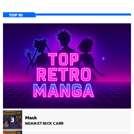
TOP 10
Mask
3
NOAM ET NICK CARR