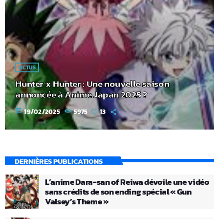
ACTUS
Hunter x Hunter : Une nouvelle saison
annoncée à Anime Japan 2025 ?
today
19/02/2025
5975
13
DERNIÈRES PUBLICATIONS
L’anime Dara-san of Reiwa dévoile une vidéo
sans crédits de son ending spécial « Gun
Valsey’s Theme »