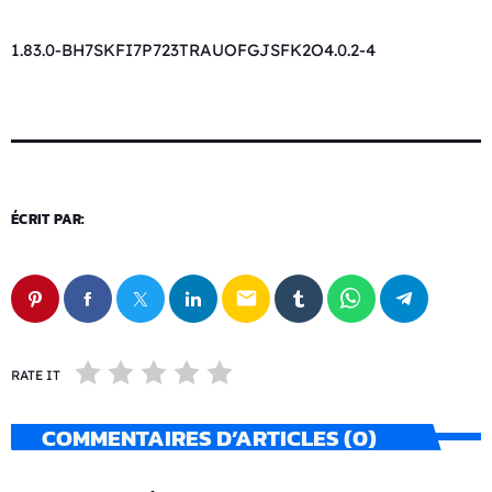
1.83.0-BH7SKFI7P723TRAUOFGJSFK2O4.0.2-4
ÉCRIT PAR:
email
RATE IT
COMMENTAIRES D’ARTICLES (0)