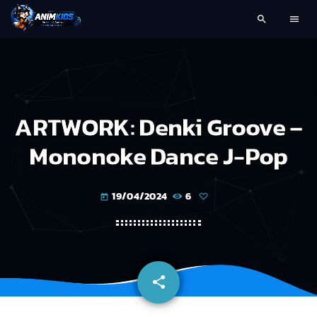
search
menu
ARTWORK: Denki Groove –
Mononoke Dance J-Pop
19/04/2024
6
today
share
email