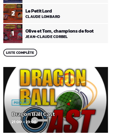
Le Petit Lord
2
CLAUDE LOMBARD
Olive et Tom, champions de foot
1
JEAN-CLAUDE CORBEL
LISTE COMPLÈTE
PODCAST
Dragon Ball Cast
21:00 - 23:00