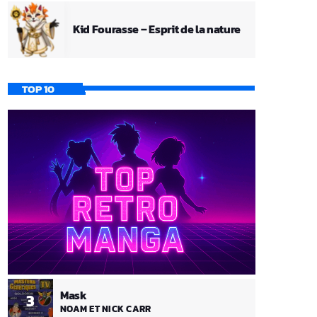
Kid Fourasse – Esprit de la nature
TOP 10
Mask
3
NOAM ET NICK CARR