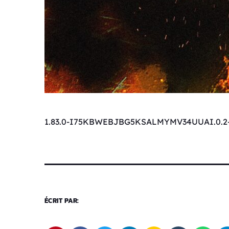
1.83.0-I75KBWEBJBG5KSALMYMV34UUAI.0.2
ÉCRIT PAR: