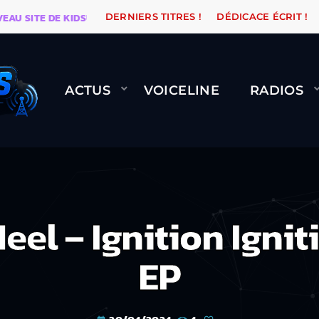
ITE DE KIDSUNE
WARÉTRO
ORANGE ROAD QUI PASS
DERNIERS TITRES !
DÉDICACE ÉCRIT !
ACTUS
VOICELINE
RADIOS
l – Ignition Igniti
EP