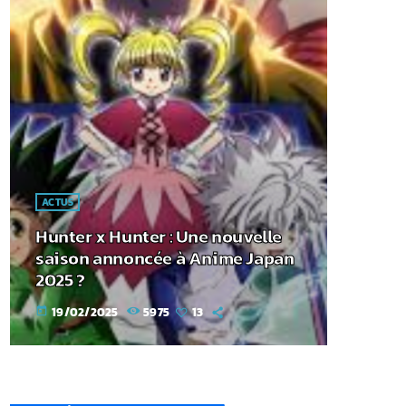
ACTUS
Hunter x Hunter : Une nouvelle
saison annoncée à Anime Japan
2025 ?
19/02/2025
5975
13
today