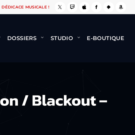
E, ÇA LE FAIT !
NAMI
BERNARD MINET - FLY 
DÉDICACE MUSICALE !
DOSSIERS
STUDIO
E-BOUTIQUE
on / Blackout –