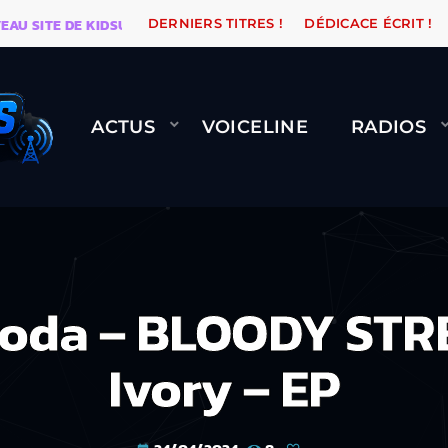
ITE DE KIDSUNE
WARÉTRO
ORANGE ROAD QUI PASS
DERNIERS TITRES !
DÉDICACE ÉCRIT !
ACTUS
VOICELINE
RADIOS
oda – BLOODY STR
Ivory – EP