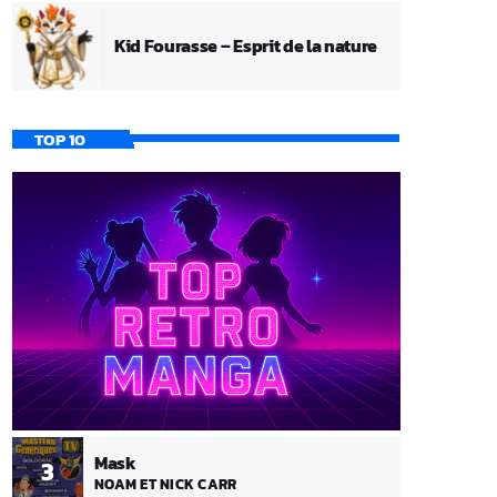
Kid Fourasse – Esprit de la nature
TOP 10
Mask
3
NOAM ET NICK CARR