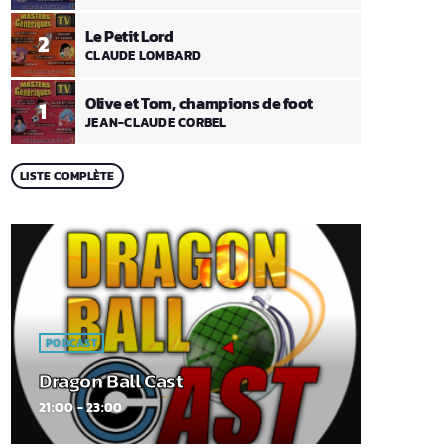
Le Petit Lord
2
CLAUDE LOMBARD
Olive et Tom, champions de foot
1
JEAN-CLAUDE CORBEL
LISTE COMPLÈTE
PODCAST
Dragon Ball Cast
21:00 - 23:00