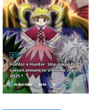
ACTUS
Hunter x Hunter : Une nouvelle
saison annoncée à Anime Japan
2025 ?
19/02/2025
5976
13
today