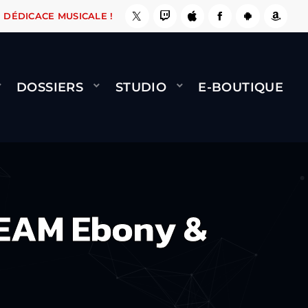
E, ÇA LE FAIT !
NAMI
BERNARD MINET - FLY
DÉDICACE MUSICALE !
DOSSIERS
STUDIO
E-BOUTIQUE
EAM Ebony &