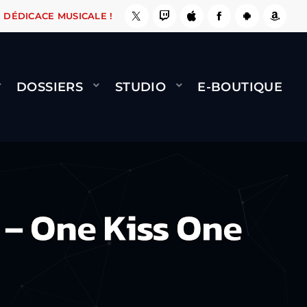
 LE FAIT !
NAMI
BERNARD MINET - FLY (GÉN
DÉDICACE MUSICALE !
DOSSIERS
STUDIO
E-BOUTIQUE
 – One Kiss One