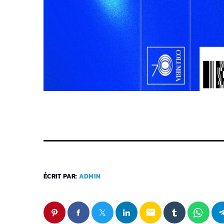
ÉCRIT PAR:
ADMIN
email