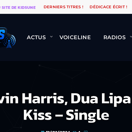
DE KIDSUNE
WARÉTRO
ORANGE ROAD QUI PASSE, ÇA
DERNIERS TITRES !
DÉDICACE ÉCRIT !
ACTUS
VOICELINE
RADIOS
n Harris, Dua Lipa
Kiss – Single