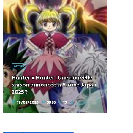
ACTUS
Hunter x Hunter : Une nouvelle
saison annoncée à Anime Japan
2025 ?
19/02/2025
5976
13
today