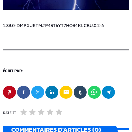
1.83.0-DMPXURTMJP43T6YT7HO34KLCBU.0.2-6
ÉCRIT PAR:
email
RATE IT
COMMENTAIRES D’ARTICLES (0)