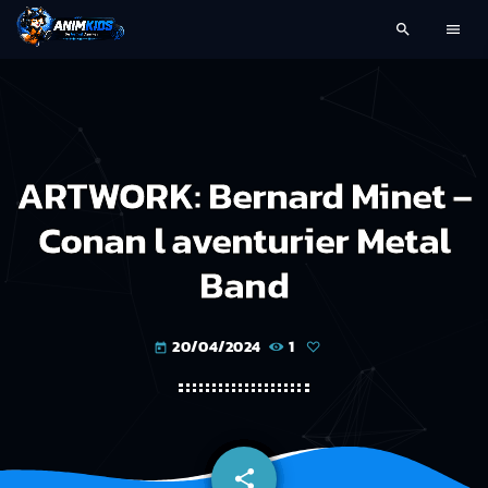
search
menu
ARTWORK: Bernard Minet –
Conan l aventurier Metal
Band
20/04/2024
1
today
share
email