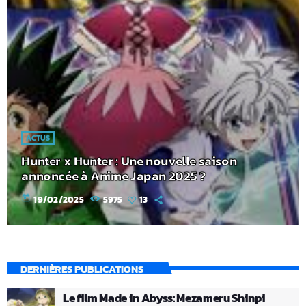
ACTUS
Hunter x Hunter : Une nouvelle saison
annoncée à Anime Japan 2025 ?
today
19/02/2025
5975
13
DERNIÈRES PUBLICATIONS
Le film Made in Abyss: Mezameru Shinpi