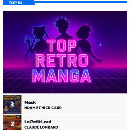
TOP 10
Mask
3
NOAM ET NICK CARR
Le Petit Lord
2
CLAUDE LOMBARD