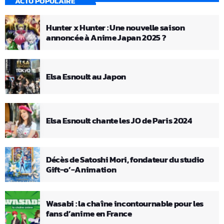
ACTU POPULAIRE
Hunter x Hunter : Une nouvelle saison
annoncée à Anime Japan 2025 ?
Elsa Esnoult au Japon
Elsa Esnoult chante les JO de Paris 2024
Décès de Satoshi Mori, fondateur du studio
Gift-o’-Animation
Wasabi : la chaîne incontournable pour les
fans d’anime en France