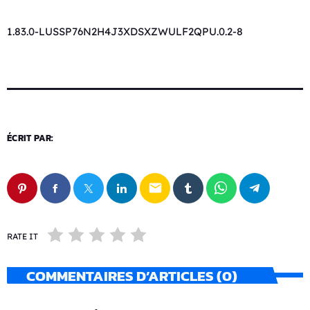
1.83.0-LUSSP76N2H4J3XDSXZWULF2QPU.0.2-8
ÉCRIT PAR:
email
RATE IT
COMMENTAIRES D’ARTICLES (0)