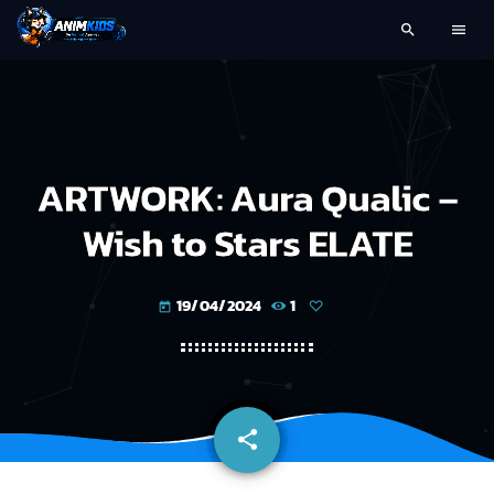
search
menu
ARTWORK: Aura Qualic –
Wish to Stars ELATE
19/04/2024
1
today
share
email