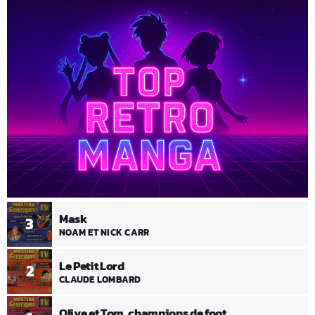
Mask
3
NOAM ET NICK CARR
Le Petit Lord
2
CLAUDE LOMBARD
Olive et Tom, champions de foot