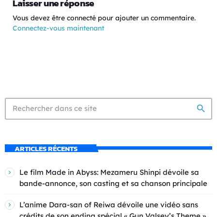
Laisser une réponse
Vous devez être connecté pour ajouter un commentaire.
Connectez-vous maintenant
search
ARTICLES RÉCENTS
Le film Made in Abyss: Mezameru Shinpi dévoile sa
bande-annonce, son casting et sa chanson principale
L’anime Dara-san of Reiwa dévoile une vidéo sans
crédits de son ending spécial « Gun Valsey’s Theme »