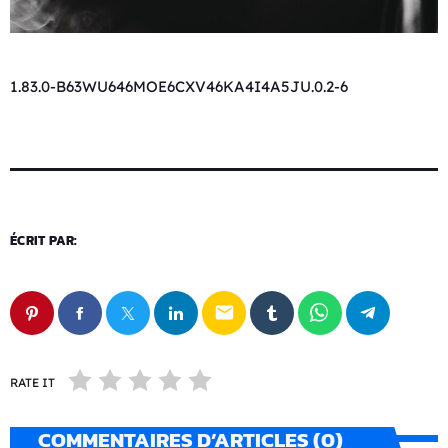
1.83.0-B63WU646MOE6CXV46KA4I4A5JU.0.2-6
ÉCRIT PAR:
email
RATE IT
COMMENTAIRES D’ARTICLES (0)