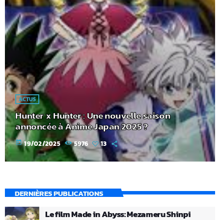
ACTUS
Hunter x Hunter : Une nouvelle saison
annoncée à Anime Japan 2025 ?
today
19/02/2025
5976
13
DERNIÈRES PUBLICATIONS
Le film Made in Abyss: Mezameru Shinpi