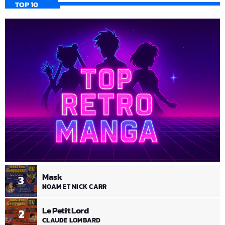
TOP 10
Mask
3
NOAM ET NICK CARR
Le Petit Lord
2
CLAUDE LOMBARD