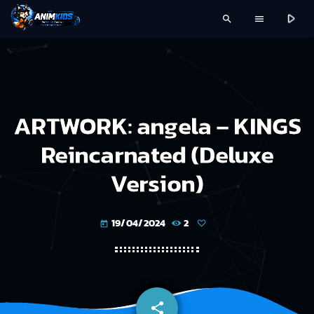
play_arrow
search
menu
ARTWORK: angela – KINGS
Reincarnated (Deluxe
Version)
19/04/2024
2
today
share
email