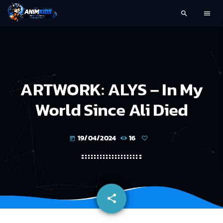
search
menu
ARTWORK: ALYS – In My
World Since Ali Died
19/04/2024
16
today
share
email