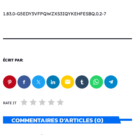
1.83.0-G5EDY3VFPQWZXS3IQYKEHFESBQ.0.2-7
ÉCRIT PAR:
email
RATE IT
COMMENTAIRES D’ARTICLES (0)