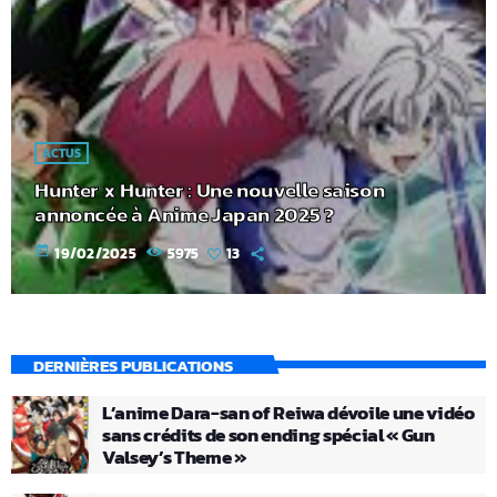
ACTUS
Hunter x Hunter : Une nouvelle saison
annoncée à Anime Japan 2025 ?
today
19/02/2025
5975
13
DERNIÈRES PUBLICATIONS
L’anime Dara-san of Reiwa dévoile une vidéo
sans crédits de son ending spécial « Gun
Valsey’s Theme »