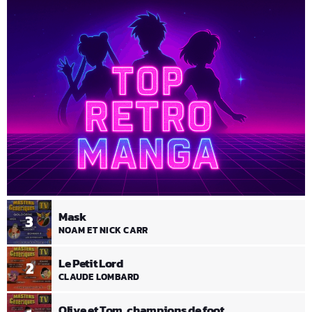
Mask
3
NOAM ET NICK CARR
Le Petit Lord
2
CLAUDE LOMBARD
Olive et Tom, champions de foot