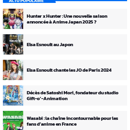
ACTU POPULAIRE
Hunter x Hunter : Une nouvelle saison
annoncée à Anime Japan 2025 ?
Elsa Esnoult au Japon
Elsa Esnoult chante les JO de Paris 2024
Décès de Satoshi Mori, fondateur du studio
Gift-o’-Animation
Wasabi : la chaîne incontournable pour les
fans d’anime en France