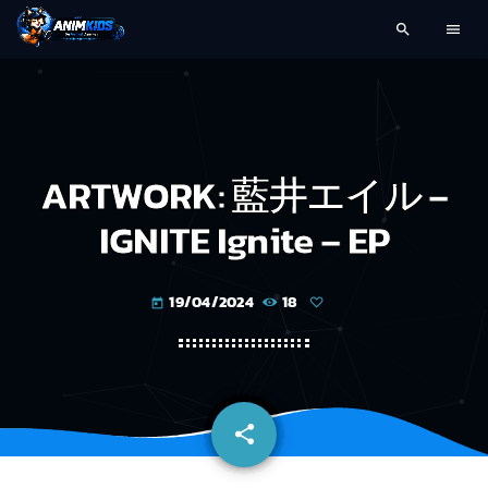
search
menu
ARTWORK: 藍井エイル –
IGNITE Ignite – EP
19/04/2024
18
today
share
email