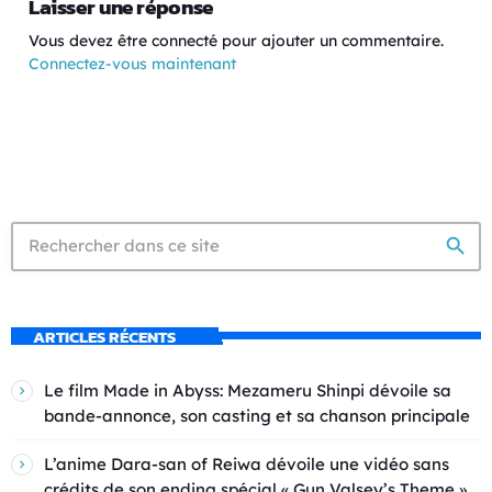
Laisser une réponse
Vous devez être connecté pour ajouter un commentaire.
Connectez-vous maintenant
search
ARTICLES RÉCENTS
Le film Made in Abyss: Mezameru Shinpi dévoile sa
bande-annonce, son casting et sa chanson principale
L’anime Dara-san of Reiwa dévoile une vidéo sans
crédits de son ending spécial « Gun Valsey’s Theme »