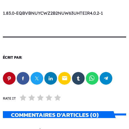
1.83.0-EQBVBNUYCWZ2B2NUW63UHTEIR4.0.2-1
ÉCRIT PAR:
email
RATE IT
COMMENTAIRES D’ARTICLES (0)