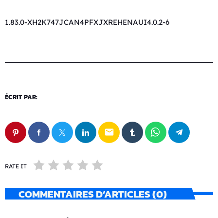
1.83.0-XH2K747JCAN4PFXJXREHENAUI4.0.2-6
ÉCRIT PAR:
email
RATE IT
COMMENTAIRES D’ARTICLES (0)