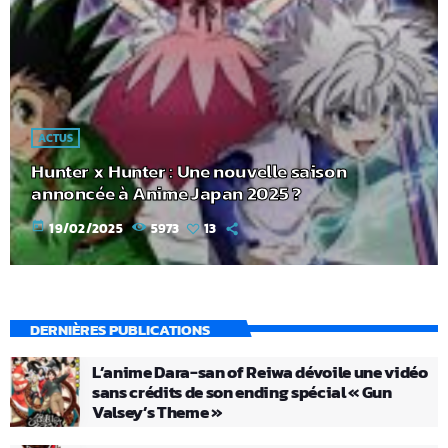
ACTUS
Hunter x Hunter : Une nouvelle saison
annoncée à Anime Japan 2025 ?
today
19/02/2025
5973
13
DERNIÈRES PUBLICATIONS
L’anime Dara-san of Reiwa dévoile une vidéo
sans crédits de son ending spécial « Gun
Valsey’s Theme »