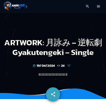
search
menu
ARTWORK: 月詠み – 逆転劇
Gyakutengeki – Single
19/04/2024
24
today
share
email