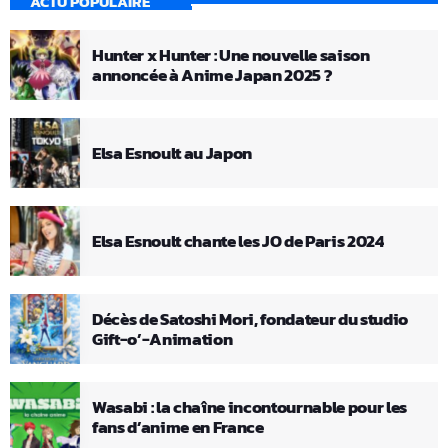
ACTU POPULAIRE
Hunter x Hunter : Une nouvelle saison
annoncée à Anime Japan 2025 ?
Elsa Esnoult au Japon
Elsa Esnoult chante les JO de Paris 2024
Décès de Satoshi Mori, fondateur du studio
Gift-o’-Animation
Wasabi : la chaîne incontournable pour les
fans d’anime en France