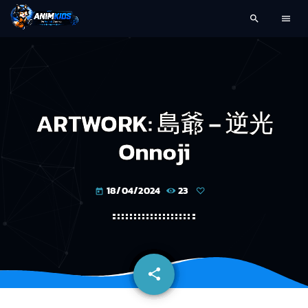
search
menu
ARTWORK: 島爺 – 逆光
Onnoji
18/04/2024
23
today
share
email