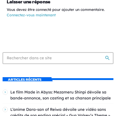
Laisser une réponse
Vous devez être connecté pour ajouter un commentaire.
Connectez-vous maintenant
search
ARTICLES RÉCENTS
Le film Made in Abyss: Mezameru Shinpi dévoile sa
bande-annonce, son casting et sa chanson principale
L’anime Dara-san of Reiwa dévoile une vidéo sans
crédits de son ending spécial « Gun Valsey’s Theme »