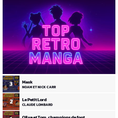
Mask
3
NOAM ET NICK CARR
Le Petit Lord
2
CLAUDE LOMBARD
Olive et Tom, champions de foot