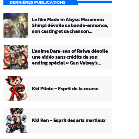
DERNIÈRES PUBLICATIONS
Le film Made in Abyss: Mezameru
Shinpi dévoile sa bande-annonce,
son casting et sa chanson
principale
L’anime Dara-san of Reiwa dévoile
une vidéo sans crédits de son
ending spécial « Gun Valsey’s
Theme »
Kid Pilote – Esprit de la course
Kid Ken – Esprit des arts martiaux