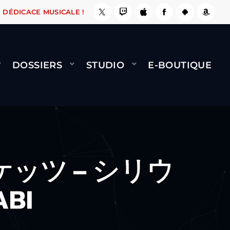
, ÇA LE FAIT !
NAMI
BERNARD MINET - FLY 
DÉDICACE MUSICALE !
DOSSIERS
STUDIO
E-BOUTIQUE
ケッツ – シリウ
BI