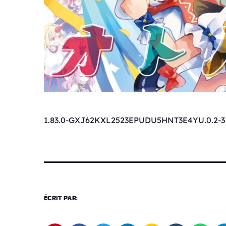
1.83.0-GXJ62KXL2523EPUDU5HNT3E4YU.0.2-3
ÉCRIT PAR: