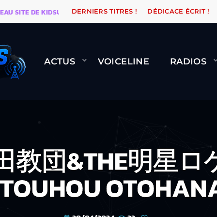
TE DE KIDSUNE
WARÉTRO
ORANGE ROAD QUI PASSE
DERNIERS TITRES !
DÉDICACE ÉCRIT !
ACTUS
VOICELINE
RADIOS
 岸田教団&THE明星ロ
 TOUHOU OTOHANA