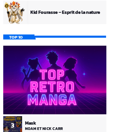
Kid Fourasse – Esprit de la nature
TOP 10
Mask
3
NOAM ET NICK CARR