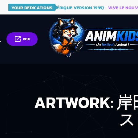
- DRAGON BALL (GÉNÉRIQUE VERSION 1995)
YOUR DEDICATIONS
VIVE LE NOUVEAU SI
open_in_new
ch
POP
ARTWORK:
ス