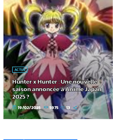
ACTUS
Hunter x Hunter : Une nouvelle
saison annoncée à Anime Japan
2025 ?
19/02/2025
5975
13
today