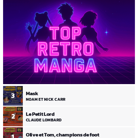
Mask
3
NOAM ET NICK CARR
Le Petit Lord
2
CLAUDE LOMBARD
Olive et Tom, champions de foot
1