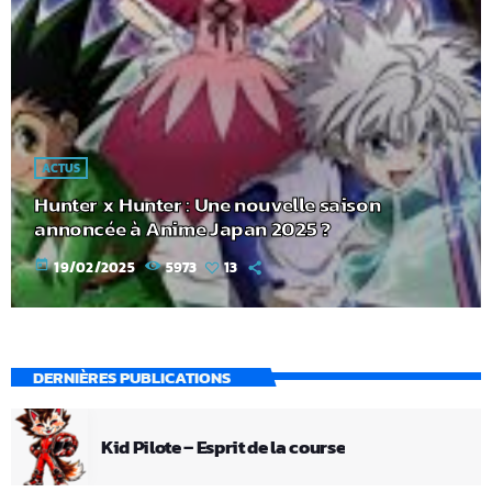
ACTUS
Hunter x Hunter : Une nouvelle saison
annoncée à Anime Japan 2025 ?
today
19/02/2025
5973
13
DERNIÈRES PUBLICATIONS
Kid Pilote – Esprit de la course