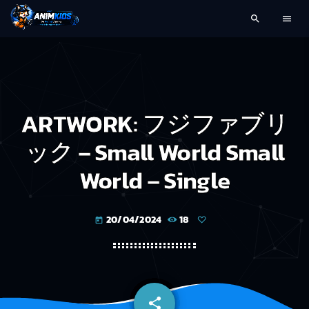
search
menu
ARTWORK: フジファブリ
ック – Small World Small
World – Single
20/04/2024
18
today
share
email