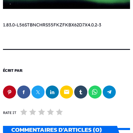
1.83.0-L56STBNCHRS55FKZFKBX62D7X4.0.2-3
ÉCRIT PAR:
email
RATE IT
COMMENTAIRES D’ARTICLES (0)