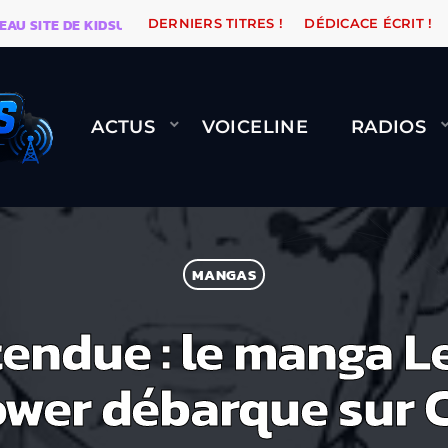
SITE DE KIDSUNE
WARÉTRO
ORANGE ROAD QUI PASS
DERNIERS TITRES !
DÉDICACE ÉCRIT !
ACTUS
VOICELINE
RADIOS
MANGAS
tendue : le manga L
ower débarque sur 