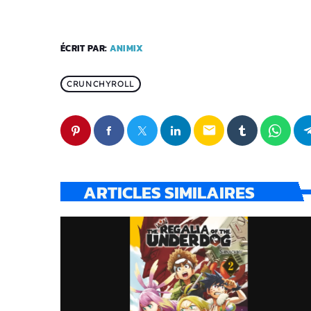
ÉCRIT PAR:
ANIMIX
CRUNCHYROLL
email
ARTICLES SIMILAIRES