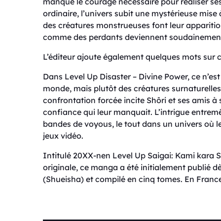
manque le courage nécessaire pour réaliser ses r
ordinaire, l’univers subit une mystérieuse mis
des créatures monstrueuses font leur apparitio
comme des perdants deviennent soudainement le
L’éditeur ajoute également quelques mots sur c
Dans Level Up Disaster – Divine Power, ce n’es
monde, mais plutôt des créatures surnaturelles
confrontation forcée incite Shôri et ses amis à s
confiance qui leur manquait. L’intrigue entrem
bandes de voyous, le tout dans un univers où l
jeux vidéo.
Intitulé 20XX-nen Level Up Saigai: Kami kara 
originale, ce manga a été initialement publié
(Shueisha) et compilé en cinq tomes. En France,