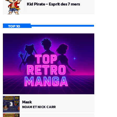
Kid Pirate – Esprit des 7 mers
TOP 10
Mask
3
NOAM ET NICK CARR