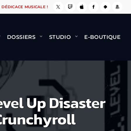
E, ÇA LE FAIT !
NAMI
BERNARD MINET - FLY
DÉDICACE MUSICALE !
DOSSIERS
STUDIO
E-BOUTIQUE
evel Up Disaster
Crunchyroll