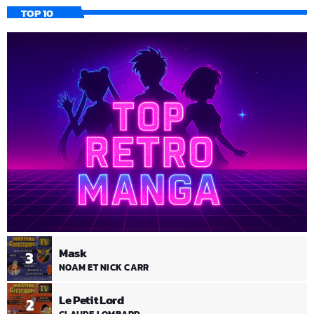
TOP 10
Mask
3
NOAM ET NICK CARR
Le Petit Lord
2