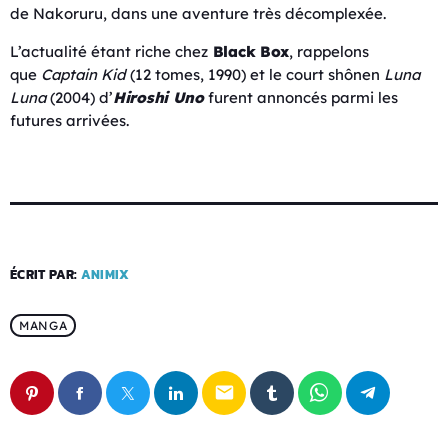
de Nakoruru, dans une aventure très décomplexée.
L’actualité étant riche chez
Black Box
, rappelons
que
Captain Kid
(12 tomes, 1990) et le court shônen
Luna
Luna
(2004) d’
Hiroshi Uno
furent annoncés parmi les
futures arrivées.
ÉCRIT PAR:
ANIMIX
MANGA
email