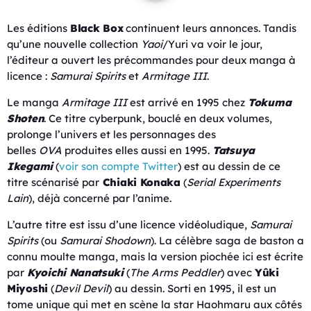
Les éditions
Black Box
continuent leurs annonces. Tandis
qu’une nouvelle collection
Yaoi
/Yuri va voir le jour,
l’éditeur a ouvert les précommandes pour deux manga à
licence :
Samurai Spirits
et
Armitage III
.
Le manga
Armitage III
est arrivé en 1995 chez
Tokuma
Shoten
. Ce titre cyberpunk, bouclé en deux volumes,
prolonge l’univers et les personnages des
belles
OVA
produites elles aussi en 1995.
Tatsuya
Ikegami
(
voir son compte Twitter
) est au dessin de ce
titre scénarisé par
Chiaki Konaka
(
Serial Experiments
Lain
), déjà concerné par l’anime.
L’autre titre est issu d’une licence vidéoludique,
Samurai
Spirits
(ou
Samurai Shodown
). La célèbre saga de baston a
connu moulte manga, mais la version piochée ici est écrite
par
Kyoichi Nanatsuki
(
The Arms Peddler
) avec
Yûki
Miyoshi
(
Devil Devil
) au dessin. Sorti en 1995, il est un
tome unique qui met en scène la star Haohmaru aux côtés