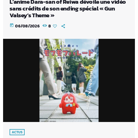
L’anime Dara-san of Reiwa dévoile une vidéo
sans crédits de son ending spécial « Gun
Valsey’s Theme »
today
06/08/2026
8
ACTUS