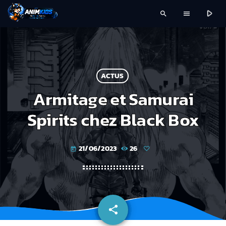
play_arrow
search
menu
ACTUS
Armitage et Samurai
Spirits chez Black Box
21/06/2023
26
today
share
email