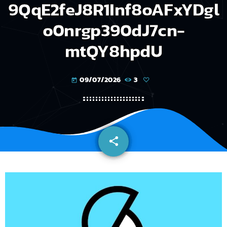
9QqE2feJ8R1Inf8oAFxYDgl
o0nrgp390dJ7cn-
mtQY8hpdU
09/07/2026
3
today
share
email