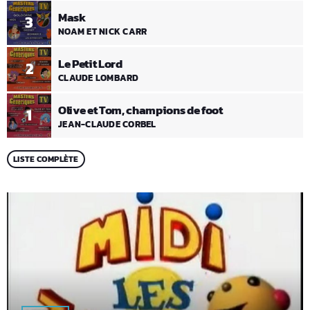
Mask
3
NOAM ET NICK CARR
Le Petit Lord
2
CLAUDE LOMBARD
Olive et Tom, champions de foot
1
JEAN-CLAUDE CORBEL
LISTE COMPLÈTE