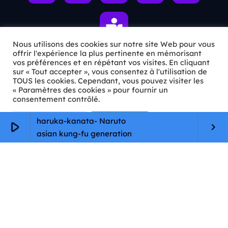
Nous utilisons des cookies sur notre site Web pour vous
offrir l'expérience la plus pertinente en mémorisant
vos préférences et en répétant vos visites. En cliquant
sur « Tout accepter », vous consentez à l'utilisation de
ℹ️ INFOS PRATIQUES
TOUS les cookies. Cependant, vous pouvez visiter les
« Paramètres des cookies » pour fournir un
✉️
Contact
consentement contrôlé.
🦊
Qui sommes-nous ?
Paramètres Cookie
Tout accepter
haruka-kanata- Naruto
play_arrow
keyboard_arrow_right
asian kung-fu generation
📄
Mentions légales
🔒
Confidentialité
🛡️
RGPD
Copyright © 2026 Animkids. Tous droits réservés.