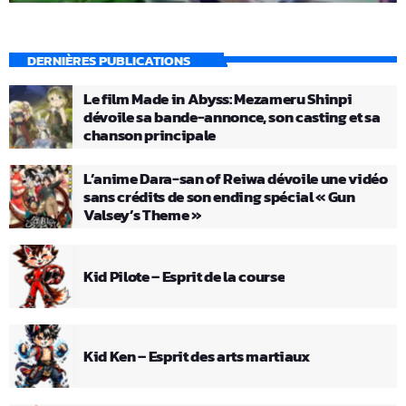
DERNIÈRES PUBLICATIONS
Le film Made in Abyss: Mezameru Shinpi
dévoile sa bande-annonce, son casting et sa
chanson principale
L’anime Dara-san of Reiwa dévoile une vidéo
sans crédits de son ending spécial « Gun
Valsey’s Theme »
Kid Pilote – Esprit de la course
Kid Ken – Esprit des arts martiaux