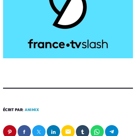
ÉCRIT PAR:
ANIMIX
email