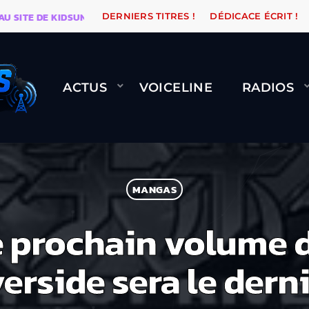
TE DE KIDSUNE
WARÉTRO
ORANGE ROAD QUI PASSE
DERNIERS TITRES !
DÉDICACE ÉCRIT !
ACTUS
VOICELINE
RADIOS
MANGAS
e prochain volume 
erside sera le derni