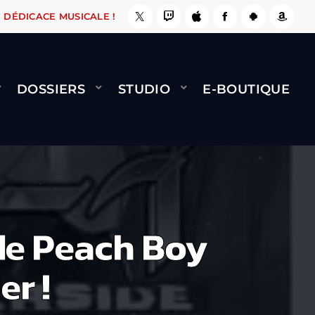
, ÇA LE FAIT !
NAMI
BERNARD MINET - FLY 
DÉDICACE MUSICALE !
DOSSIERS
STUDIO
E-BOUTIQUE
de Peach Boy
er !