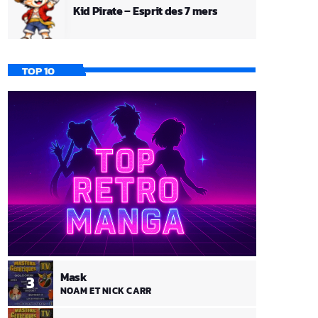
Kid Pirate – Esprit des 7 mers
TOP 10
Mask
3
NOAM ET NICK CARR