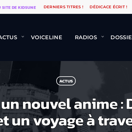
 DE KIDSUNE
WARÉTRO
ORANGE ROAD QUI PASSE, 
DERNIERS TITRES !
DÉDICACE ÉCRIT !
ACTUS
VOICELINE
RADIOS
DOSSIE
ACTUS
 un nouvel anime : 
t un voyage à trav