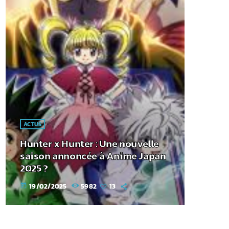
ACTUS
Hunter x Hunter : Une nouvelle
saison annoncée à Anime Japan
2025 ?
19/02/2025
5982
13
today