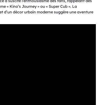
once a suscité l’enthousiasme des fans, rappelant des
e « Kino’s Journey » ou « Super Cub ». La
et d’un décor urbain moderne suggère une aventure