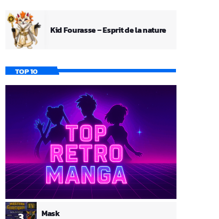
Kid Fourasse – Esprit de la nature
TOP 10
Mask
3