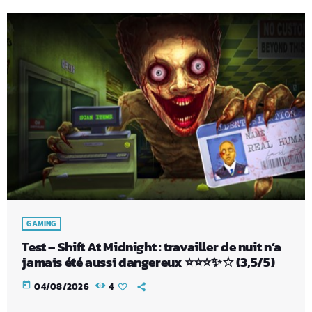
GAMING
Test – Shift At Midnight : travailler de nuit n’a
jamais été aussi dangereux ⭐⭐⭐✨☆ (3,5/5)
today
04/08/2026
4