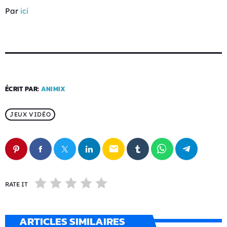
Par
ici
ÉCRIT PAR:
ANIMIX
JEUX VIDÉO
email
RATE IT
ARTICLES SIMILAIRES