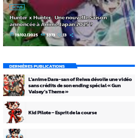
ACTUS
Hunter x Hunter : Une nouvelle saison
annoncée à Anime Japan 2025 ?
today
19/02/2025
5973
13
DERNIÈRES PUBLICATIONS
L’anime Dara-san of Reiwa dévoile une vidéo
sans crédits de son ending spécial « Gun
Valsey’s Theme »
Kid Pilote – Esprit de la course