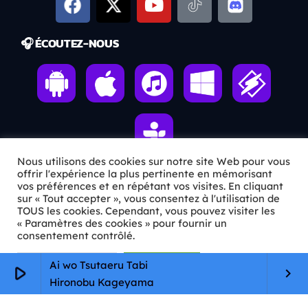
🎧 ÉCOUTEZ-NOUS
Nous utilisons des cookies sur notre site Web pour vous
offrir l'expérience la plus pertinente en mémorisant
vos préférences et en répétant vos visites. En cliquant
ℹ️ INFOS PRATIQUES
sur « Tout accepter », vous consentez à l'utilisation de
TOUS les cookies. Cependant, vous pouvez visiter les
« Paramètres des cookies » pour fournir un
✉️
Contact
consentement contrôlé.
🦊
Qui sommes-nous ?
Paramètres Cookie
Tout accepter
Ai wo Tsutaeru Tabi
play_arrow
keyboard_arrow_right
📄
Mentions légales
Hironobu Kageyama
🔒
Confidentialité