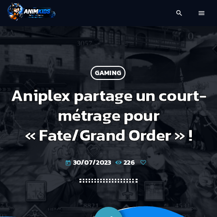
search
menu
GAMING
Aniplex partage un court-
métrage pour
« Fate/Grand Order » !
30/07/2023
226
today