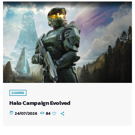
GAMING
Halo Campaign Evolved
today
24/07/2026
84