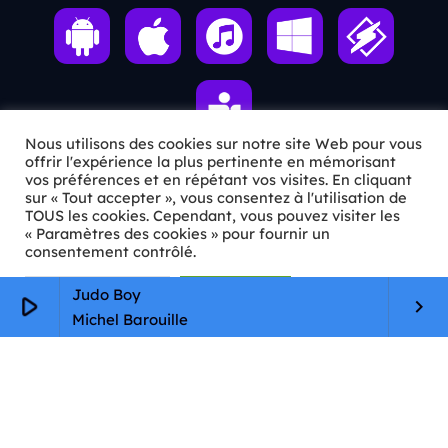
Nous utilisons des cookies sur notre site Web pour vous
offrir l'expérience la plus pertinente en mémorisant
vos préférences et en répétant vos visites. En cliquant
sur « Tout accepter », vous consentez à l'utilisation de
ℹ️ INFOS PRATIQUES
TOUS les cookies. Cependant, vous pouvez visiter les
« Paramètres des cookies » pour fournir un
✉️
Contact
consentement contrôlé.
🦊
Qui sommes-nous ?
Paramètres Cookie
Tout accepter
Judo Boy
play_arrow
keyboard_arrow_right
Michel Barouille
📄
Mentions légales
🔒
Confidentialité
🛡️
RGPD
Copyright © 2026 Animkids. Tous droits réservés.