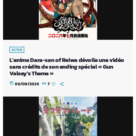
ACTUS
L’anime Dara-san of Reiwa dévoile une vidéo
sans crédits de son ending spécial « Gun
Valsey’s Theme »
today
06/08/2026
7