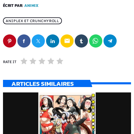
ÉCRIT PAR:
ANIMIX
ANIPLEX ET CRUNCHYROLL
email
RATE IT
ARTICLES SIMILAIRES