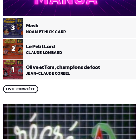
Mask
3
NOAM ET NICK CARR
Le Petit Lord
2
CLAUDE LOMBARD
Olive et Tom, champions de foot
1
JEAN-CLAUDE CORBEL
LISTE COMPLÈTE