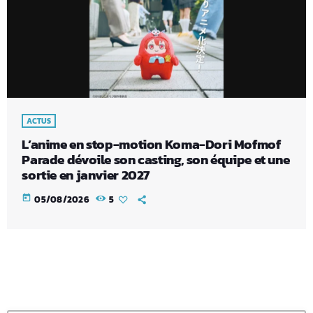
ACTUS
L’anime en stop-motion Koma-Dori Mofmof
Parade dévoile son casting, son équipe et une
sortie en janvier 2027
today
05/08/2026
5