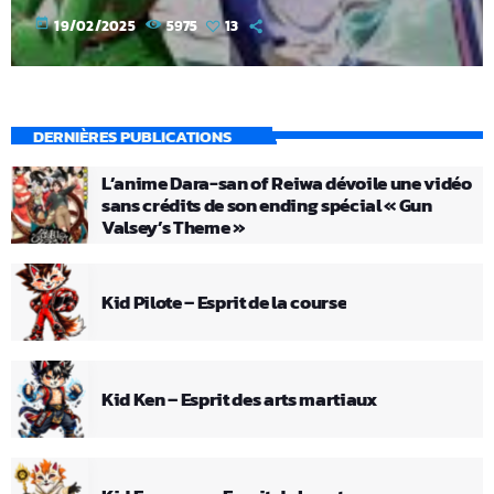
today
19/02/2025
5975
13
DERNIÈRES PUBLICATIONS
L’anime Dara-san of Reiwa dévoile une vidéo
sans crédits de son ending spécial « Gun
Valsey’s Theme »
Kid Pilote – Esprit de la course
Kid Ken – Esprit des arts martiaux