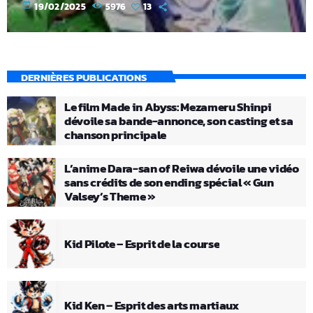
today
19/02/2025
5976
13
DERNIÈRES PUBLICATIONS
Le film Made in Abyss: Mezameru Shinpi
dévoile sa bande-annonce, son casting et sa
chanson principale
L’anime Dara-san of Reiwa dévoile une vidéo
sans crédits de son ending spécial « Gun
Valsey’s Theme »
Kid Pilote – Esprit de la course
Kid Ken – Esprit des arts martiaux