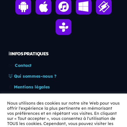
ℹ️ INFOS PRATIQUES
✉️
Contact
🦊
Qui sommes-nous ?
📄
Mentions légales
🔒
Confidentialité
Nous utilisons des cookies sur notre site Web pour vous
offrir l'expérience la plus pertinente en mémorisant
🛡️
RGPD
vos préférences et en répétant vos visites. En cliquant
sur « Tout accepter », vous consentez à l'utilisation de
Copyright © 2026 Animkids. Tous droits réservés.
TOUS les cookies. Cependant, vous pouvez visiter les