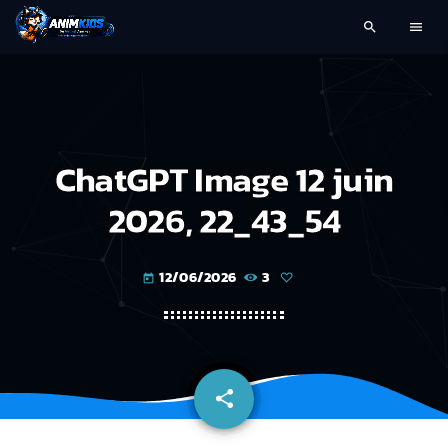
search
menu
ChatGPT Image 12 juin
2026, 22_43_54
12/06/2026
3
today
share
email