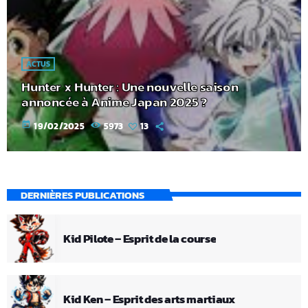
ACTUS
Hunter x Hunter : Une nouvelle saison
annoncée à Anime Japan 2025 ?
today
19/02/2025
5973
13
DERNIÈRES PUBLICATIONS
Kid Pilote – Esprit de la course
Kid Ken – Esprit des arts martiaux