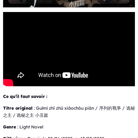
Ce qu’il faut savoir :
Titre original
: Guǐmì zhī zhǔ xiǎochǒu piān / 序列的戰爭 / 诡秘
之主 / 诡秘之主 小丑篇
Genre
: Light Novel