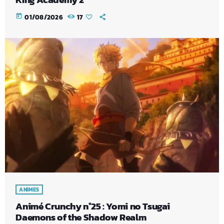
today
01/08/2026
17
ANIMES
Animé Crunchy n°25 : Yomi no Tsugai
Daemons of the Shadow Realm