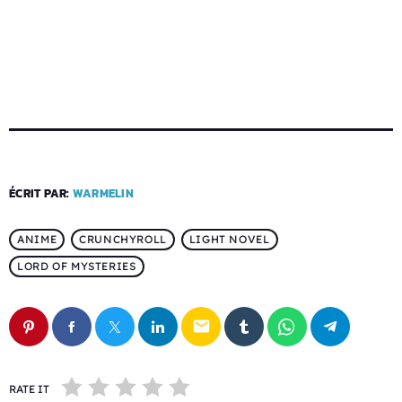
ÉCRIT PAR:
WARMELIN
ANIME
CRUNCHYROLL
LIGHT NOVEL
LORD OF MYSTERIES
email
RATE IT