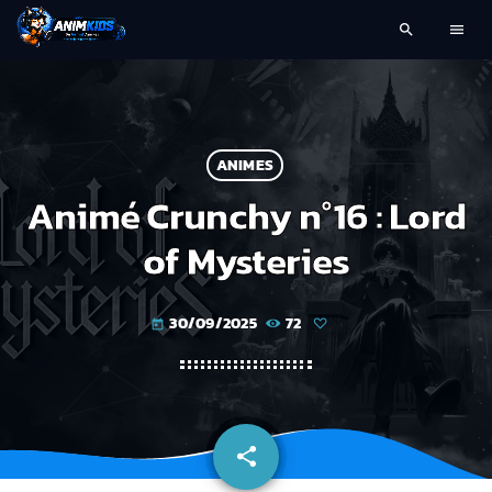
search
menu
ANIMES
Animé Crunchy n°16 : Lord
of Mysteries
30/09/2025
72
today
share
email