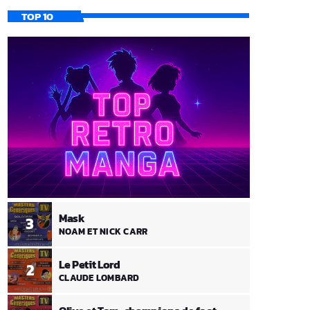
TOP 10
Mask
3
NOAM ET NICK CARR
Le Petit Lord
2
CLAUDE LOMBARD