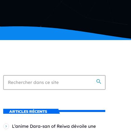
search
ARTICLES RÉCENTS
L’anime Dara-san of Reiwa dévoile une