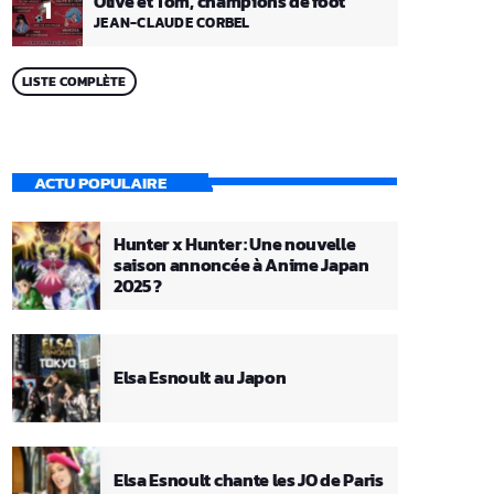
Olive et Tom, champions de foot
1
JEAN-CLAUDE CORBEL
LISTE COMPLÈTE
ACTU POPULAIRE
Hunter x Hunter : Une nouvelle
saison annoncée à Anime Japan
2025 ?
Elsa Esnoult au Japon
Elsa Esnoult chante les JO de Paris