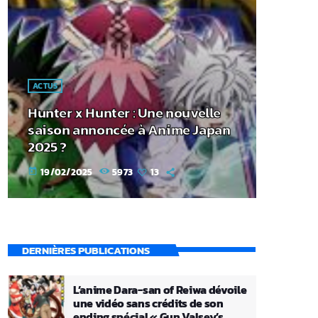
ACTUS
Hunter x Hunter : Une nouvelle
saison annoncée à Anime Japan
2025 ?
19/02/2025
5973
13
today
DERNIÈRES PUBLICATIONS
L’anime Dara-san of Reiwa dévoile
une vidéo sans crédits de son
ending spécial « Gun Valsey’s