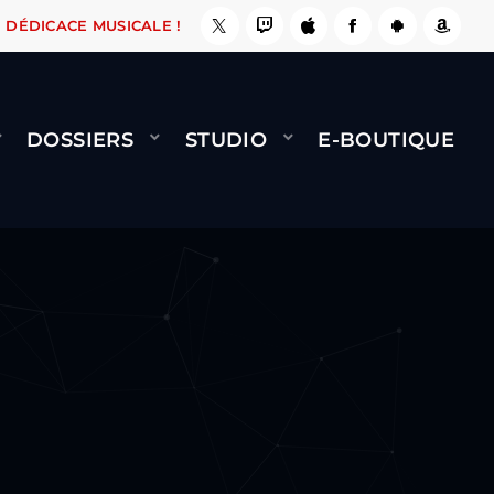
 ÇA LE FAIT !
NAMI
BERNARD MINET - FLY (
DÉDICACE MUSICALE !
DOSSIERS
STUDIO
E-BOUTIQUE