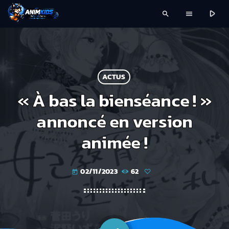
play_arrow
search
menu
ACTUS
« À bas la bienséance ! »
annoncé en version
animée !
02/11/2023
62
today