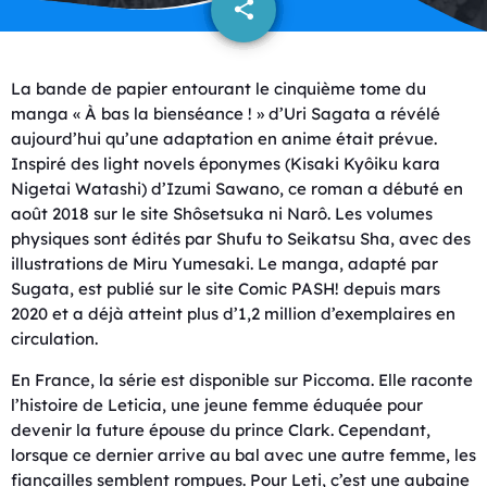
share
email
La bande de papier entourant le cinquième tome du
manga « À bas la bienséance ! » d’Uri Sagata a révélé
aujourd’hui qu’une adaptation en anime était prévue.
Inspiré des light novels éponymes (Kisaki Kyôiku kara
Nigetai Watashi) d’Izumi Sawano, ce roman a débuté en
août 2018 sur le site Shôsetsuka ni Narô. Les volumes
physiques sont édités par Shufu to Seikatsu Sha, avec des
illustrations de Miru Yumesaki. Le manga, adapté par
Sugata, est publié sur le site Comic PASH! depuis mars
2020 et a déjà atteint plus d’1,2 million d’exemplaires en
circulation.
En France, la série est disponible sur Piccoma. Elle raconte
l’histoire de Leticia, une jeune femme éduquée pour
devenir la future épouse du prince Clark. Cependant,
lorsque ce dernier arrive au bal avec une autre femme, les
fiançailles semblent rompues. Pour Leti, c’est une aubaine