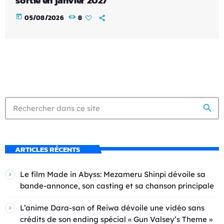
sortie en janvier 2027
today
05/08/2026
8
search
ARTICLES RÉCENTS
Le film Made in Abyss: Mezameru Shinpi dévoile sa
bande-annonce, son casting et sa chanson principale
L’anime Dara-san of Reiwa dévoile une vidéo sans
crédits de son ending spécial « Gun Valsey’s Theme »