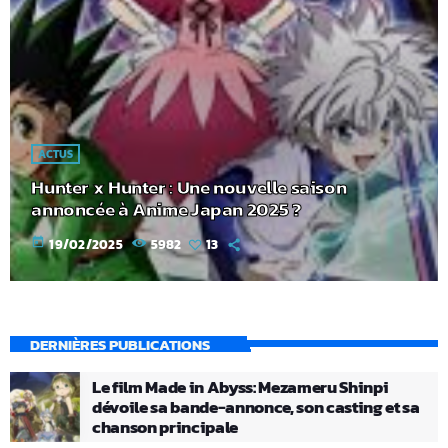
ACTUS
Hunter x Hunter : Une nouvelle saison
annoncée à Anime Japan 2025 ?
today
19/02/2025
5982
13
DERNIÈRES PUBLICATIONS
Le film Made in Abyss: Mezameru Shinpi
dévoile sa bande-annonce, son casting et sa
chanson principale