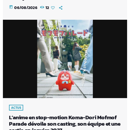
today
06/08/2026
12
ACTUS
L’anime en stop-motion Koma-Dori Mofmof
Parade dévoile son casting, son équipe et une