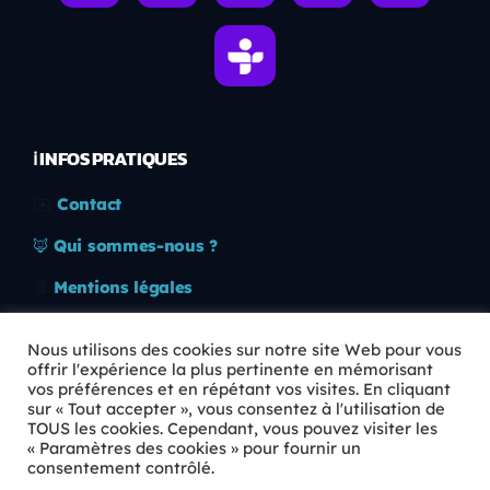
ℹ️ INFOS PRATIQUES
✉️
Contact
🦊
Qui sommes-nous ?
📄
Mentions légales
🔒
Confidentialité
Nous utilisons des cookies sur notre site Web pour vous
offrir l'expérience la plus pertinente en mémorisant
🛡️
RGPD
vos préférences et en répétant vos visites. En cliquant
sur « Tout accepter », vous consentez à l'utilisation de
Copyright © 2026 Animkids. Tous droits réservés.
TOUS les cookies. Cependant, vous pouvez visiter les
« Paramètres des cookies » pour fournir un
consentement contrôlé.