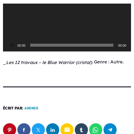
L
e
c
t
e
u
00:00
00:00
r
a
u
. Genre : Autre.
_Les 12 travaux – le Blue Warrior (cristal)
d
i
o
ÉCRIT PAR:
ANIMIX
email