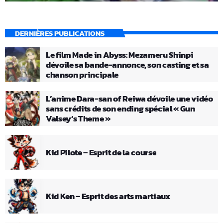
DERNIÈRES PUBLICATIONS
Le film Made in Abyss: Mezameru Shinpi
dévoile sa bande-annonce, son casting et sa
chanson principale
L’anime Dara-san of Reiwa dévoile une vidéo
sans crédits de son ending spécial « Gun
Valsey’s Theme »
Kid Pilote – Esprit de la course
Kid Ken – Esprit des arts martiaux