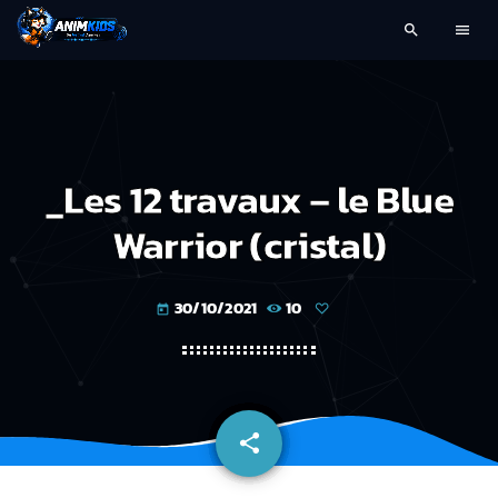
search
menu
_Les 12 travaux – le Blue
Warrior (cristal)
30/10/2021
10
today
share
email