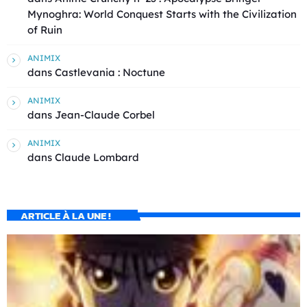
Mynoghra: World Conquest Starts with the Civilization
of Ruin
ANIMIX
dans
Castlevania : Noctune
ANIMIX
dans
Jean-Claude Corbel
ANIMIX
dans
Claude Lombard
ARTICLE À LA UNE !