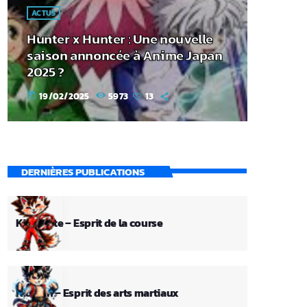
ACTUS
Hunter x Hunter : Une nouvelle
saison annoncée à Anime Japan
2025 ?
19/02/2025
5973
13
today
DERNIÈRES PUBLICATIONS
Kid Pilote – Esprit de la course
Kid Ken – Esprit des arts martiaux