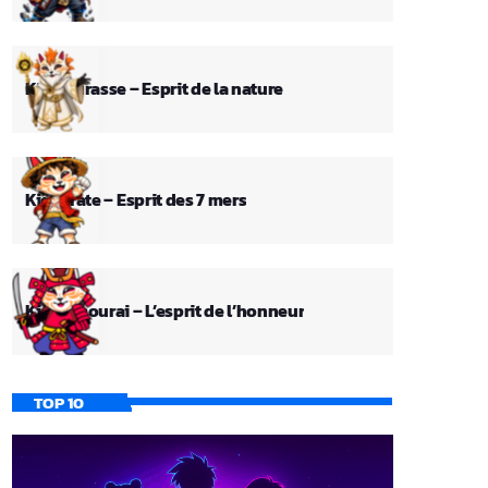
Kid Fourasse – Esprit de la nature
Kid Pirate – Esprit des 7 mers
Kid Samourai – L’esprit de l’honneur
TOP 10