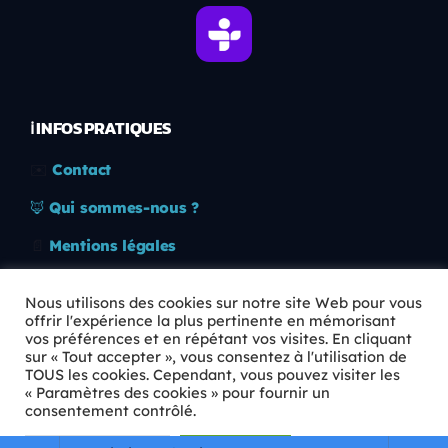
ℹ️ INFOS PRATIQUES
✉️
Contact
🦊
Qui sommes-nous ?
📄
Mentions légales
🔒
Confidentialité
Nous utilisons des cookies sur notre site Web pour vous
offrir l'expérience la plus pertinente en mémorisant
🛡️
RGPD
vos préférences et en répétant vos visites. En cliquant
sur « Tout accepter », vous consentez à l'utilisation de
Copyright © 2026 Animkids. Tous droits réservés.
TOUS les cookies. Cependant, vous pouvez visiter les
« Paramètres des cookies » pour fournir un
consentement contrôlé.