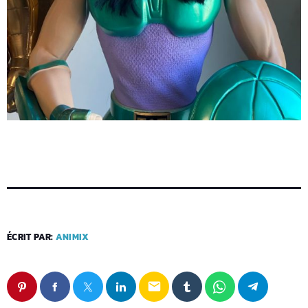
ÉCRIT PAR:
ANIMIX
email