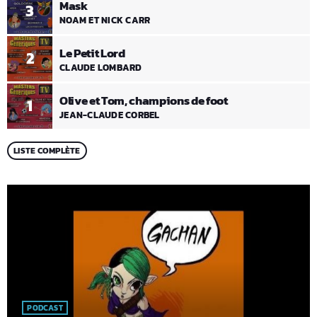
Mask
3
NOAM ET NICK CARR
Le Petit Lord
2
CLAUDE LOMBARD
Olive et Tom, champions de foot
1
JEAN-CLAUDE CORBEL
LISTE COMPLÈTE
PODCAST