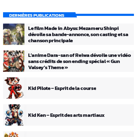
DERNIÈRES PUBLICATIONS
Le film Made in Abyss: Mezameru Shinpi
dévoile sa bande-annonce, son casting et sa
chanson principale
L’anime Dara-san of Reiwa dévoile une vidéo
sans crédits de son ending spécial « Gun
Valsey’s Theme »
Kid Pilote – Esprit de la course
Kid Ken – Esprit des arts martiaux