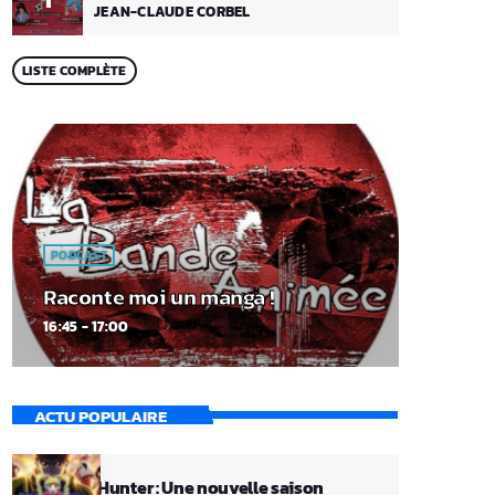
JEAN-CLAUDE CORBEL
LISTE COMPLÈTE
PODCAST
Raconte moi un manga !
16:45 - 17:00
ACTU POPULAIRE
Hunter x Hunter : Une nouvelle saison