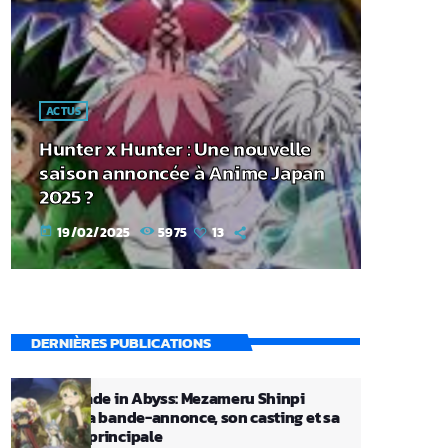
ACTUS
Hunter x Hunter : Une nouvelle
saison annoncée à Anime Japan
2025 ?
19/02/2025
5975
13
today
DERNIÈRES PUBLICATIONS
Le film Made in Abyss: Mezameru Shinpi
dévoile sa bande-annonce, son casting et sa
chanson principale