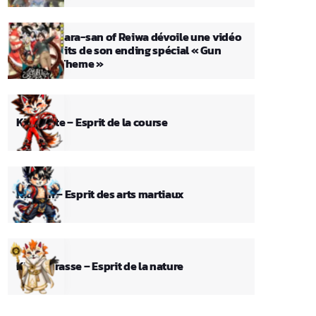
L’anime Dara-san of Reiwa dévoile une vidéo
sans crédits de son ending spécial « Gun
Valsey’s Theme »
Kid Pilote – Esprit de la course
Kid Ken – Esprit des arts martiaux
Kid Fourasse – Esprit de la nature