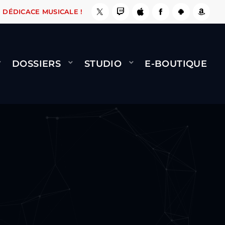
, ÇA LE FAIT !
NAMI
BERNARD MINET - FLY 
DÉDICACE MUSICALE !
DOSSIERS
STUDIO
E-BOUTIQUE