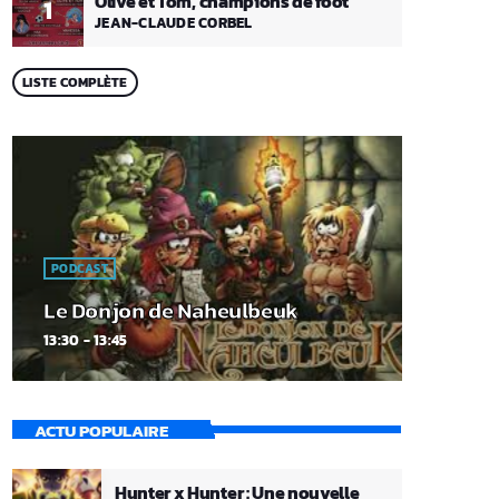
Olive et Tom, champions de foot
1
JEAN-CLAUDE CORBEL
LISTE COMPLÈTE
PODCAST
Le Donjon de Naheulbeuk
13:30 - 13:45
ACTU POPULAIRE
Hunter x Hunter : Une nouvelle