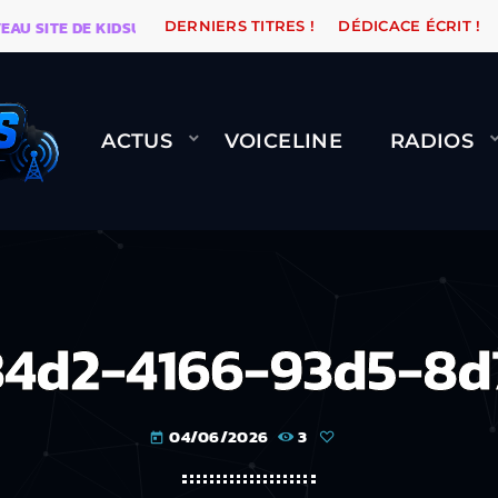
ITE DE KIDSUNE
WARÉTRO
ORANGE ROAD QUI PASS
DERNIERS TITRES !
DÉDICACE ÉCRIT !
ACTUS
VOICELINE
RADIOS
84d2-4166-93d5-8d
04/06/2026
3
today