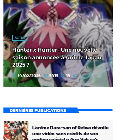
ACTUS
Hunter x Hunter : Une nouvelle
saison annoncée à Anime Japan
2025 ?
19/02/2025
5975
13
today
DERNIÈRES PUBLICATIONS
L’anime Dara-san of Reiwa dévoile
une vidéo sans crédits de son
ending spécial « Gun Valsey’s