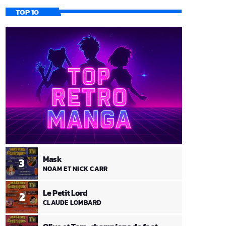
TOP 10
Mask
3
NOAM ET NICK CARR
Le Petit Lord
2
CLAUDE LOMBARD