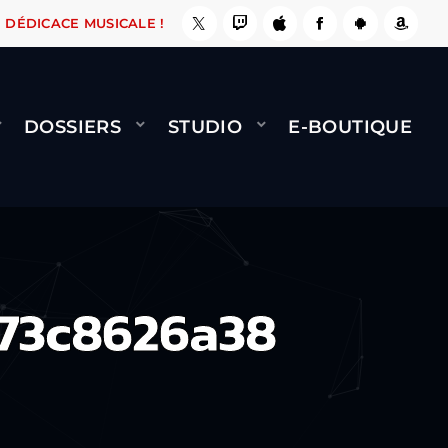
E, ÇA LE FAIT !
NAMI
BERNARD MINET - FLY
DÉDICACE MUSICALE !
DOSSIERS
STUDIO
E-BOUTIQUE
73c8626a38