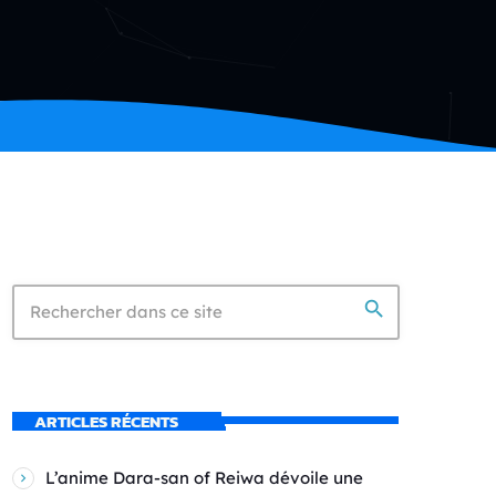
search
ARTICLES RÉCENTS
L’anime Dara-san of Reiwa dévoile une