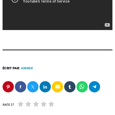
ÉCRIT PAR:
ANIMIX
email
RATE IT