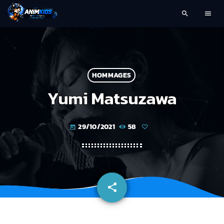
search
menu
HOMMAGES
Yumi Matsuzawa
29/10/2021
58
today
share
email