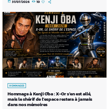
today
31/07/2026
10
HOMMAGES
Hommage à Kenji Ōba : X-Or s’en est allé,
mais le shérif de l’espace restera à jamais
dans nos mémoires