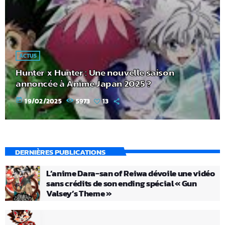
ACTUS
Hunter x Hunter : Une nouvelle saison
annoncée à Anime Japan 2025 ?
today
19/02/2025
5973
13
DERNIÈRES PUBLICATIONS
L’anime Dara-san of Reiwa dévoile une vidéo
sans crédits de son ending spécial « Gun
Valsey’s Theme »