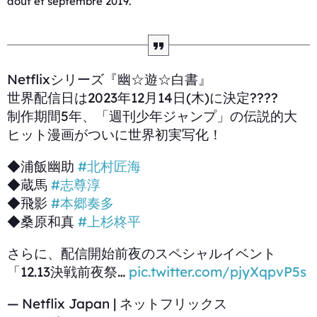
août et septembre 2019.
Netflixシリーズ『幽☆遊☆白書』
世界配信日は2023年12月14日(木)に決定????
制作期間5年、「週刊少年ジャンプ」の伝説的大
ヒット漫画がついに世界初実写化！
◆浦飯幽助
#北村匠海
◆蔵馬
#志尊淳
◆飛影
#本郷奏多
◆桑原和真
#上杉柊平
さらに、配信開始前夜のスペシャルイベント
「12.13決戦前夜祭…
pic.twitter.com/pjyXqpvP5s
— Netflix Japan | ネットフリックス