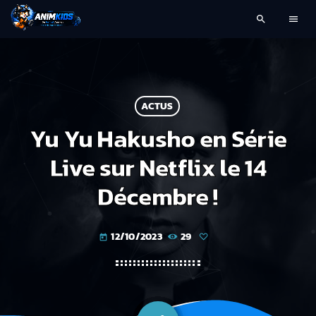
search
menu
ACTUS
Yu Yu Hakusho en Série
Live sur Netflix le 14
Décembre !
12/10/2023
29
today