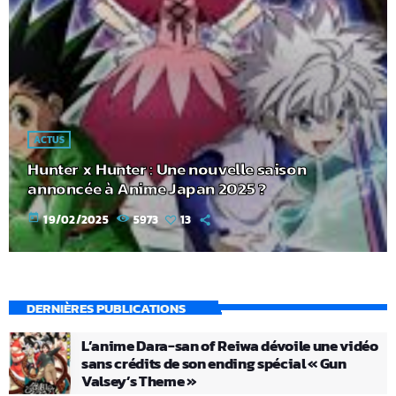
ACTUS
Hunter x Hunter : Une nouvelle saison
annoncée à Anime Japan 2025 ?
today
19/02/2025
5973
13
DERNIÈRES PUBLICATIONS
L’anime Dara-san of Reiwa dévoile une vidéo
sans crédits de son ending spécial « Gun
Valsey’s Theme »