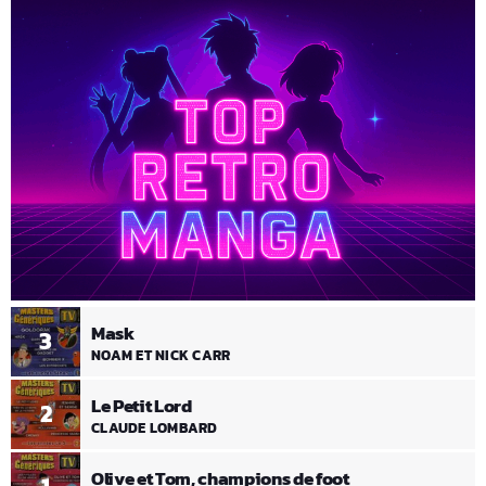
Mask
3
NOAM ET NICK CARR
Le Petit Lord
2
CLAUDE LOMBARD
Olive et Tom, champions de foot