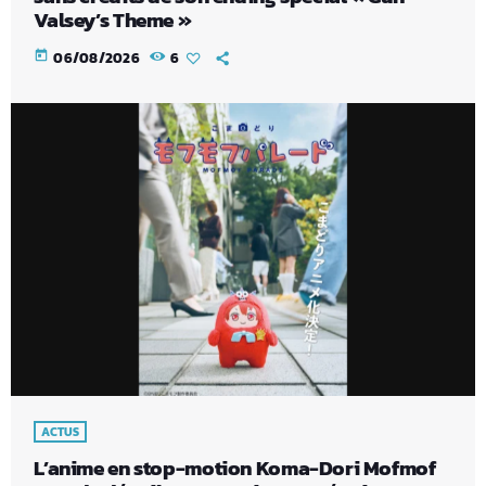
Valsey’s Theme »
today
06/08/2026
6
ACTUS
L’anime en stop-motion Koma-Dori Mofmof