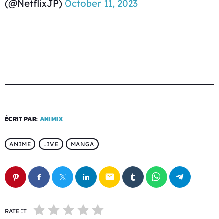
(@NetflixJP)
October 11, 2023
ÉCRIT PAR:
ANIMIX
ANIME
LIVE
MANGA
email
RATE IT