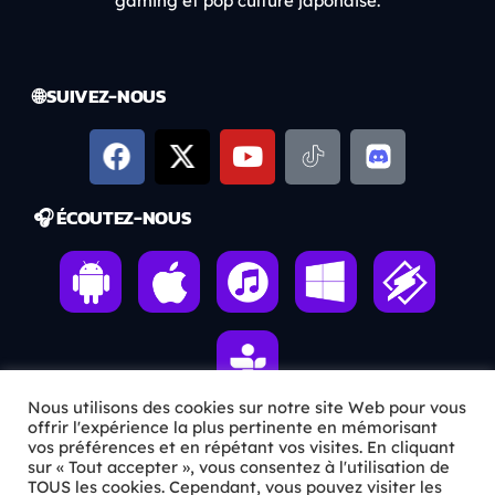
gaming et pop culture japonaise.
🌐 SUIVEZ-NOUS
🎧 ÉCOUTEZ-NOUS
Nous utilisons des cookies sur notre site Web pour vous
offrir l'expérience la plus pertinente en mémorisant
vos préférences et en répétant vos visites. En cliquant
ℹ️ INFOS PRATIQUES
sur « Tout accepter », vous consentez à l'utilisation de
TOUS les cookies. Cependant, vous pouvez visiter les