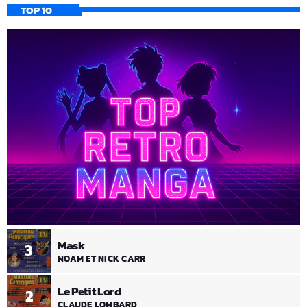
TOP 10
Mask
3
NOAM ET NICK CARR
Le Petit Lord
2
CLAUDE LOMBARD