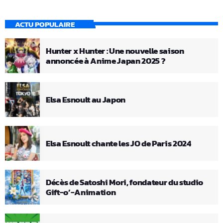
ACTU POPULAIRE
Hunter x Hunter : Une nouvelle saison
annoncée à Anime Japan 2025 ?
Elsa Esnoult au Japon
Elsa Esnoult chante les JO de Paris 2024
Décès de Satoshi Mori, fondateur du studio
Gift-o’-Animation