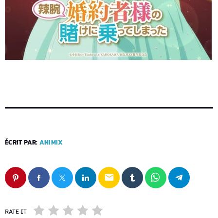
ÉCRIT PAR:
ANIMIX
email
RATE IT