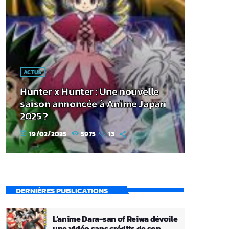
ACTUS
Hunter x Hunter : Une nouvelle
saison annoncée à Anime Japan
2025 ?
19/02/2025
5975
13
today
DERNIÈRES PUBLICATIONS
L’anime Dara-san of Reiwa dévoile
une vidéo sans crédits de son