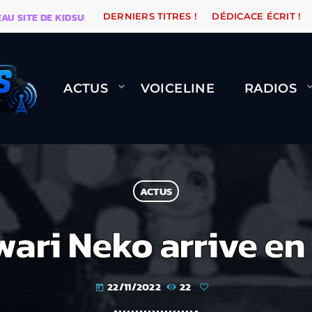
ITE DE KIDSUNE
WARÉTRO
ORANGE ROAD QUI PASS
DERNIERS TITRES !
DÉDICACE ÉCRIT !
ACTUS
VOICELINE
RADIOS
ACTUS
ari Neko arrive en
22/11/2022
22
today