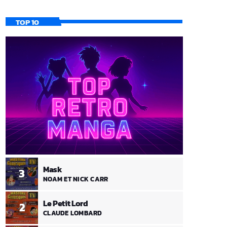
TOP 10
Mask
3
NOAM ET NICK CARR
Le Petit Lord
2
CLAUDE LOMBARD