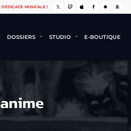
E, ÇA LE FAIT !
NAMI
BERNARD MINET - FLY
DÉDICACE MUSICALE !
DOSSIERS
STUDIO
E-BOUTIQUE
 anime