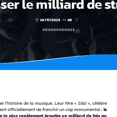
ser le milliard de s
26/11/2025
48
today
’histoire de la musique. Leur titre « Idol », célèbre
vient officiellement de franchir un cap monumental :
le
n la plus rapidement écoutée un milliard de fois au