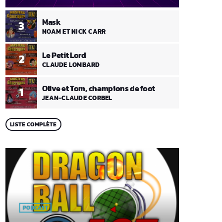
Mask
3
NOAM ET NICK CARR
Le Petit Lord
2
CLAUDE LOMBARD
Olive et Tom, champions de foot
1
JEAN-CLAUDE CORBEL
LISTE COMPLÈTE
PODCAST