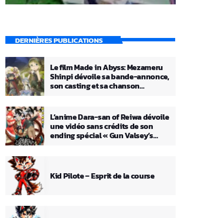
DERNIÈRES PUBLICATIONS
Le film Made in Abyss: Mezameru
Shinpi dévoile sa bande-annonce,
son casting et sa chanson
principale
L’anime Dara-san of Reiwa dévoile
une vidéo sans crédits de son
ending spécial « Gun Valsey’s
Theme »
Kid Pilote – Esprit de la course