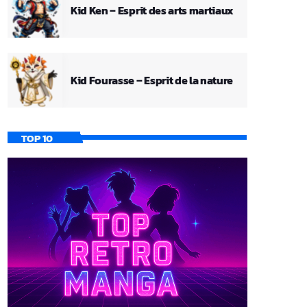
Kid Ken – Esprit des arts martiaux
Kid Fourasse – Esprit de la nature
TOP 10