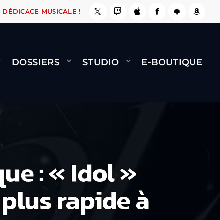
, ÇA LE FAIT !
NAMI
BERNARD MINET - FLY 
DÉDICACE MUSICALE !
DOSSIERS
STUDIO
E-BOUTIQUE
e : « Idol »
plus rapide à