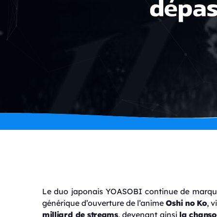
dépas
Le duo japonais YOASOBI continue de marquer l
générique d’ouverture de l’anime
Oshi no Ko
, 
milliard de streams
, devenant ainsi
la chanso