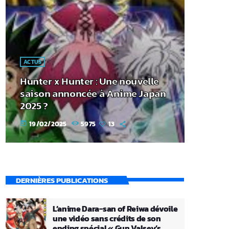
ACTUS
Hunter x Hunter : Une nouvelle
saison annoncée à Anime Japan
2025 ?
19/02/2025
5975
13
today
DERNIÈRES PUBLICATIONS
L’anime Dara-san of Reiwa dévoile
une vidéo sans crédits de son
ending spécial « Gun Valsey’s