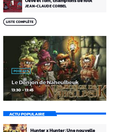
Olive et Tom, champions de foot
1
JEAN-CLAUDE CORBEL
LISTE COMPLÈTE
PODCAST
Le Donjon de Naheulbeuk
13:30 - 13:45
ACTU POPULAIRE
Hunter x Hunter : Une nouvelle