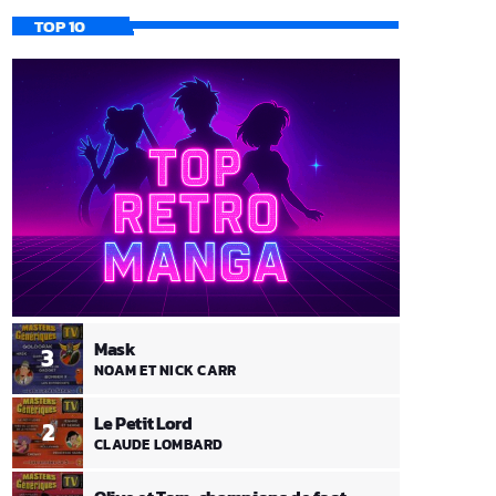
TOP 10
Mask
3
NOAM ET NICK CARR
Le Petit Lord
2
CLAUDE LOMBARD