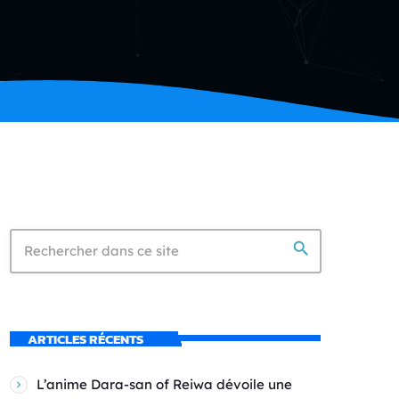
search
ARTICLES RÉCENTS
L’anime Dara-san of Reiwa dévoile une