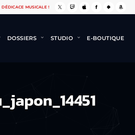
, ÇA LE FAIT !
NAMI
BERNARD MINET - FLY 
DÉDICACE MUSICALE !
DOSSIERS
STUDIO
E-BOUTIQUE
_japon_14451