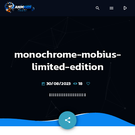
play_arrow
search
menu
monochrome-mobius-
limited-edition
30/08/2023
18
today
share
email