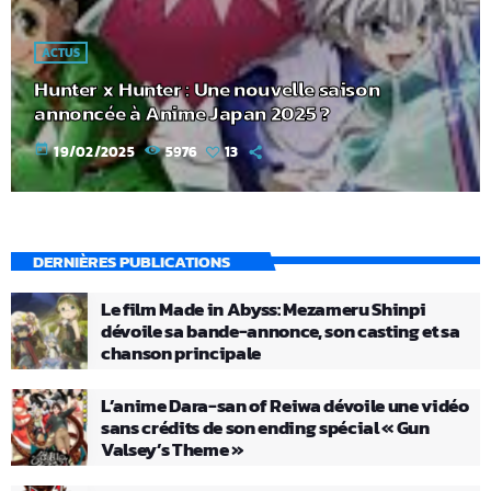
ACTUS
Hunter x Hunter : Une nouvelle saison
annoncée à Anime Japan 2025 ?
today
19/02/2025
5976
13
DERNIÈRES PUBLICATIONS
Le film Made in Abyss: Mezameru Shinpi
dévoile sa bande-annonce, son casting et sa
chanson principale
L’anime Dara-san of Reiwa dévoile une vidéo
sans crédits de son ending spécial « Gun
Valsey’s Theme »