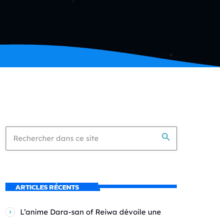
search
ARTICLES RÉCENTS
L’anime Dara-san of Reiwa dévoile une