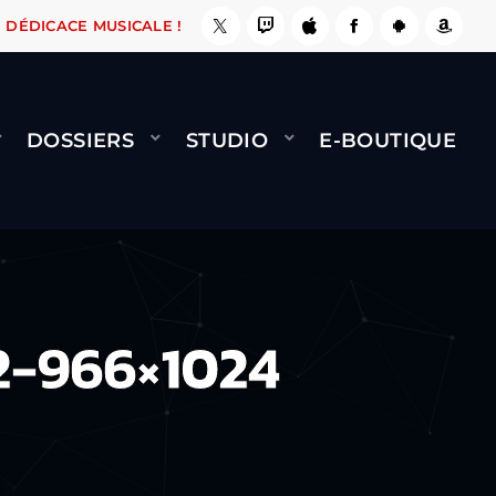
, ÇA LE FAIT !
NAMI
BERNARD MINET - FLY 
DÉDICACE MUSICALE !
DOSSIERS
STUDIO
E-BOUTIQUE
2-966×1024