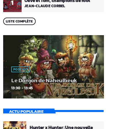
Olive et Tom, champions de foot
1
JEAN-CLAUDE CORBEL
LISTE COMPLÈTE
PODCAST
Le Donjon de Naheulbeuk
13:30 - 13:45
ACTU POPULAIRE
Hunter x Hunter : Une nouvelle