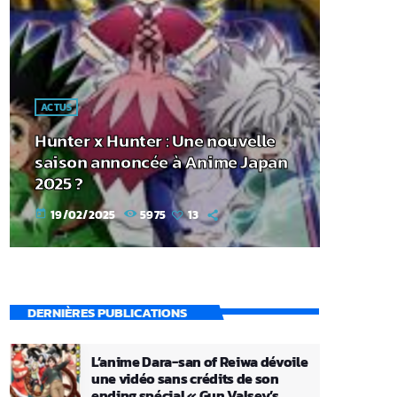
ACTUS
Hunter x Hunter : Une nouvelle
saison annoncée à Anime Japan
2025 ?
19/02/2025
5975
13
today
DERNIÈRES PUBLICATIONS
L’anime Dara-san of Reiwa dévoile
une vidéo sans crédits de son
ending spécial « Gun Valsey’s