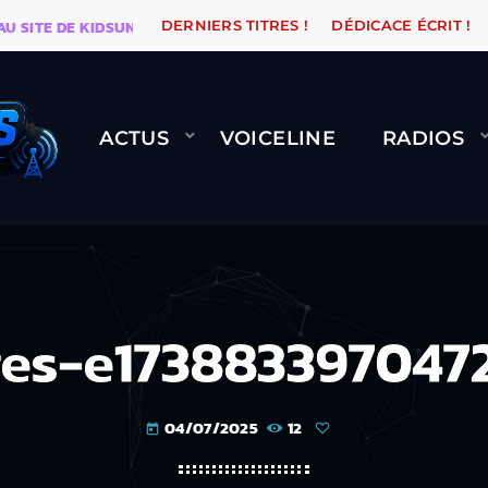
TE DE KIDSUNE
WARÉTRO
ORANGE ROAD QUI PASSE
DERNIERS TITRES !
DÉDICACE ÉCRIT !
ACTUS
VOICELINE
RADIOS
es-e173883397047
04/07/2025
12
today