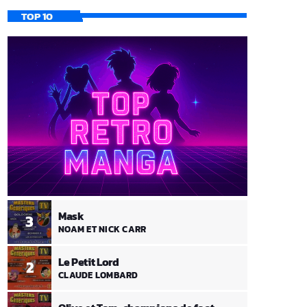
TOP 10
Mask
3
NOAM ET NICK CARR
Le Petit Lord
2
CLAUDE LOMBARD