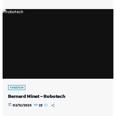
FANZOOM
Bernard Minet – Robotech
today
02/12/2025
23