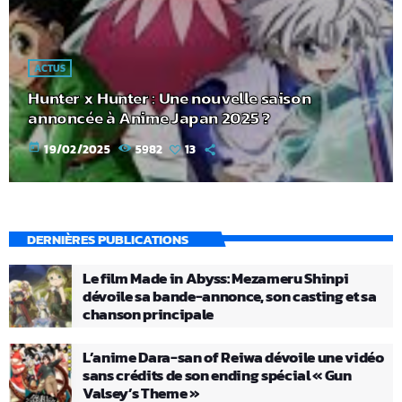
ACTUS
Hunter x Hunter : Une nouvelle saison
annoncée à Anime Japan 2025 ?
today
19/02/2025
5982
13
DERNIÈRES PUBLICATIONS
Le film Made in Abyss: Mezameru Shinpi
dévoile sa bande-annonce, son casting et sa
chanson principale
L’anime Dara-san of Reiwa dévoile une vidéo
sans crédits de son ending spécial « Gun
Valsey’s Theme »