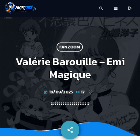
play_arrow
search
menu
FANZOOM
Valérie Barouille – Emi
Magique
19/09/2025
17
today
share
email