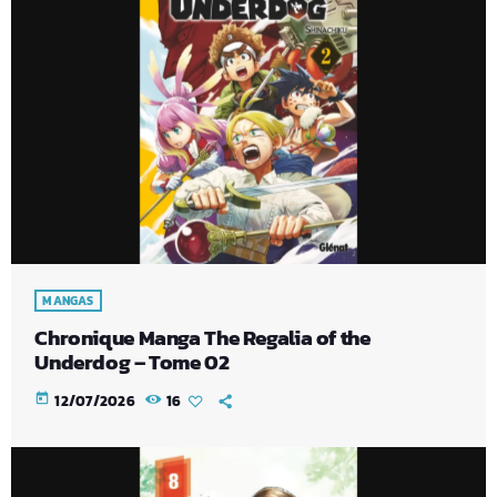
MANGAS
Chronique Manga The Regalia of the
Underdog – Tome 02
today
12/07/2026
16