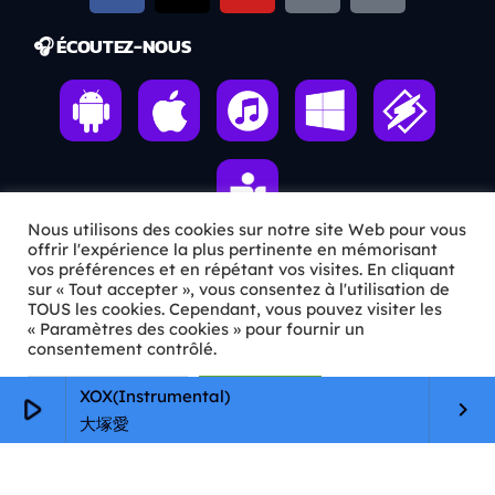
🎧 ÉCOUTEZ-NOUS
Nous utilisons des cookies sur notre site Web pour vous
offrir l'expérience la plus pertinente en mémorisant
vos préférences et en répétant vos visites. En cliquant
sur « Tout accepter », vous consentez à l'utilisation de
ℹ️ INFOS PRATIQUES
TOUS les cookies. Cependant, vous pouvez visiter les
« Paramètres des cookies » pour fournir un
✉️
Contact
consentement contrôlé.
🦊
Qui sommes-nous ?
Paramètres Cookie
Tout accepter
XOX(Instrumental)
play_arrow
keyboard_arrow_right
大塚愛
📄
Mentions légales
🔒
Confidentialité