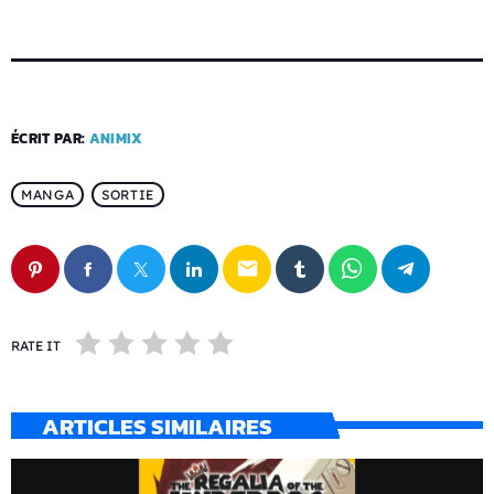
ÉCRIT PAR:
ANIMIX
MANGA
SORTIE
email
RATE IT
ARTICLES SIMILAIRES