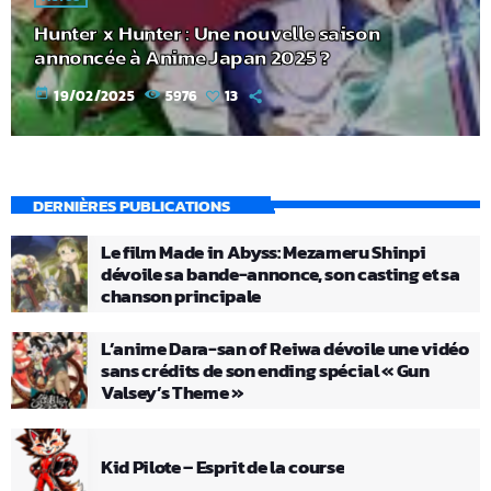
Hunter x Hunter : Une nouvelle saison
annoncée à Anime Japan 2025 ?
today
19/02/2025
5976
13
DERNIÈRES PUBLICATIONS
Le film Made in Abyss: Mezameru Shinpi
dévoile sa bande-annonce, son casting et sa
chanson principale
L’anime Dara-san of Reiwa dévoile une vidéo
sans crédits de son ending spécial « Gun
Valsey’s Theme »
Kid Pilote – Esprit de la course