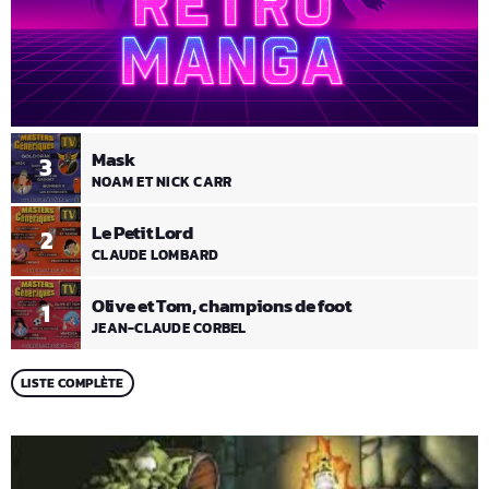
Mask
3
NOAM ET NICK CARR
Le Petit Lord
2
CLAUDE LOMBARD
Olive et Tom, champions de foot
1
JEAN-CLAUDE CORBEL
LISTE COMPLÈTE