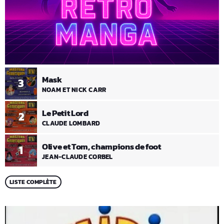
Mask
3
NOAM ET NICK CARR
Le Petit Lord
2
CLAUDE LOMBARD
Olive et Tom, champions de foot
1
JEAN-CLAUDE CORBEL
LISTE COMPLÈTE