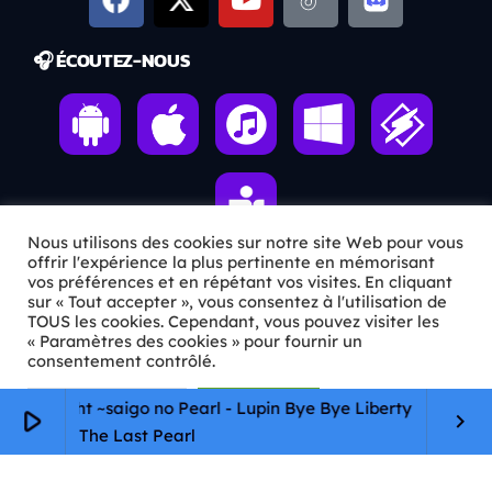
🎧 ÉCOUTEZ-NOUS
Nous utilisons des cookies sur notre site Web pour vous
offrir l'expérience la plus pertinente en mémorisant
vos préférences et en répétant vos visites. En cliquant
sur « Tout accepter », vous consentez à l'utilisation de
ℹ️ INFOS PRATIQUES
TOUS les cookies. Cependant, vous pouvez visiter les
« Paramètres des cookies » pour fournir un
✉️
Contact
consentement contrôlé.
🦊
Qui sommes-nous ?
Paramètres Cookie
Tout accepter
 Twilight ~saigo no Pearl - Lupin Bye Bye Liberty ED
play_arrow
keyboard_arrow_right
The Last Pearl
📄
Mentions légales
🔒
Confidentialité