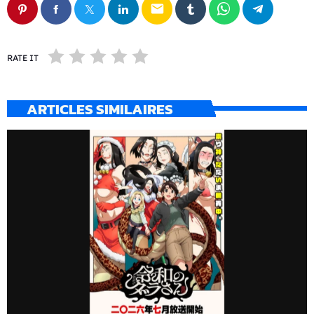
email
RATE IT
ARTICLES SIMILAIRES