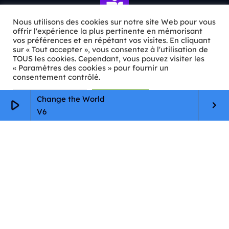
Nous utilisons des cookies sur notre site Web pour vous
offrir l'expérience la plus pertinente en mémorisant
vos préférences et en répétant vos visites. En cliquant
sur « Tout accepter », vous consentez à l'utilisation de
ℹ️ INFOS PRATIQUES
TOUS les cookies. Cependant, vous pouvez visiter les
« Paramètres des cookies » pour fournir un
✉️
Contact
consentement contrôlé.
🦊
Qui sommes-nous ?
Paramètres Cookie
Tout accepter
Change the World
play_arrow
keyboard_arrow_right
V6
📄
Mentions légales
🔒
Confidentialité
🛡️
RGPD
Copyright © 2026 Animkids. Tous droits réservés.