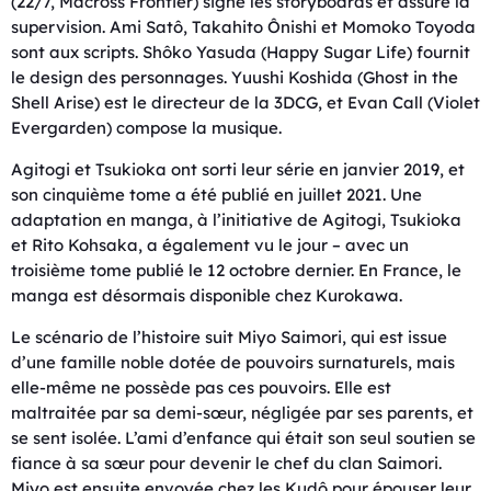
(22/7, Macross Frontier) signe les storyboards et assure la
supervision. Ami Satô, Takahito Ônishi et Momoko Toyoda
sont aux scripts. Shôko Yasuda (Happy Sugar Life) fournit
le design des personnages. Yuushi Koshida (Ghost in the
Shell Arise) est le directeur de la 3DCG, et Evan Call (Violet
Evergarden) compose la musique.
Agitogi et Tsukioka ont sorti leur série en janvier 2019, et
son cinquième tome a été publié en juillet 2021. Une
adaptation en manga, à l’initiative de Agitogi, Tsukioka
et Rito Kohsaka, a également vu le jour – avec un
troisième tome publié le 12 octobre dernier. En France, le
manga est désormais disponible chez Kurokawa.
Le scénario de l’histoire suit Miyo Saimori, qui est issue
d’une famille noble dotée de pouvoirs surnaturels, mais
elle-même ne possède pas ces pouvoirs. Elle est
maltraitée par sa demi-sœur, négligée par ses parents, et
se sent isolée. L’ami d’enfance qui était son seul soutien se
fiance à sa sœur pour devenir le chef du clan Saimori.
Miyo est ensuite envoyée chez les Kudô pour épouser leur