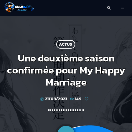
search
menu
ACTUS
Une deuxième saison
confirmée pour My Happy
Marriage
21/09/2023
149
today