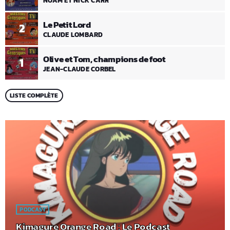
NOAM ET NICK CARR
Le Petit Lord
2
CLAUDE LOMBARD
Olive et Tom, champions de foot
1
JEAN-CLAUDE CORBEL
LISTE COMPLÈTE
PODCAST
Kimagure Orange Road : Le Podcast