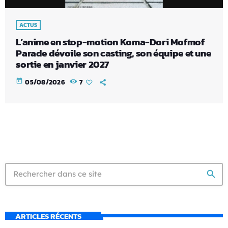
ACTUS
L’anime en stop-motion Koma-Dori Mofmof
Parade dévoile son casting, son équipe et une
sortie en janvier 2027
today
05/08/2026
7
search
ARTICLES RÉCENTS