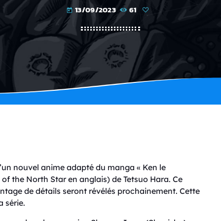
13/09/2023
61
today
’un nouvel anime adapté du manga « Ken le
 of the North Star en anglais) de Tetsuo Hara. Ce
antage de détails seront révélés prochainement. Cette
 série.