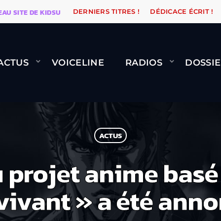
ITE DE KIDSUNE
WARÉTRO
ORANGE ROAD QUI PASSE
DERNIERS TITRES !
DÉDICACE ÉCRIT !
ACTUS
VOICELINE
RADIOS
DOSSIE
ACTUS
projet anime basé 
vivant » a été anno