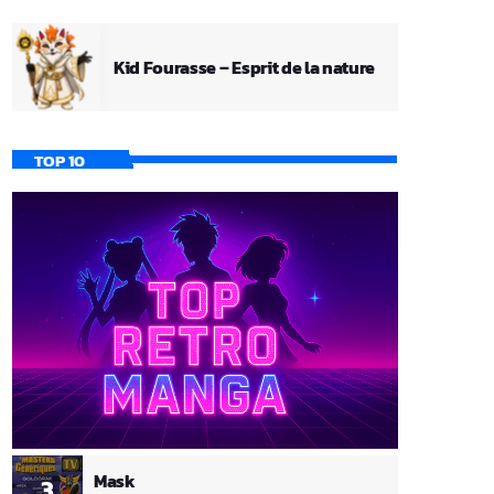
Kid Fourasse – Esprit de la nature
TOP 10
Mask
3