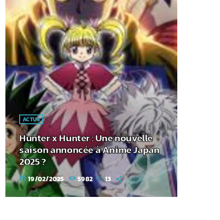
ACTUS
Hunter x Hunter : Une nouvelle
saison annoncée à Anime Japan
2025 ?
19/02/2025
5982
13
today