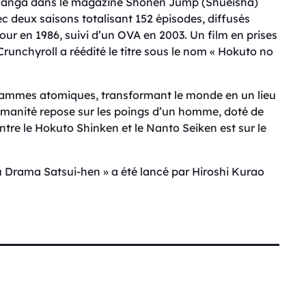
ur manga dans le magazine Shonen Jump (Shueisha)
ec deux saisons totalisant 152 épisodes, diffusés
jour en 1986, suivi d’un OVA en 2003. Un film en prises
Crunchyroll a réédité le titre sous le nom « Hokuto no
 flammes atomiques, transformant le monde en un lieu
’humanité repose sur les poings d’un homme, doté de
entre le Hokuto Shinken et le Nanto Seiken est sur le
u Drama Satsui-hen » a été lancé par Hiroshi Kurao