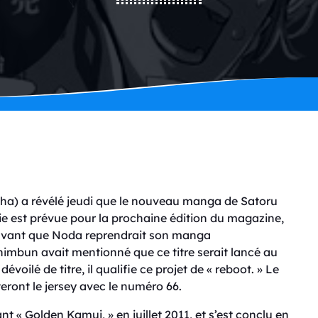
a) a révélé jeudi que le nouveau manga de Satoru
ie est prévue pour la prochaine édition du magazine,
aravant que Noda reprendrait son manga
himbun avait mentionné que ce titre serait lancé au
voilé de titre, il qualifie ce projet de « reboot. » Le
ront le jersey avec le numéro 66.
t « Golden Kamui, » en juillet 2011, et s’est conclu en