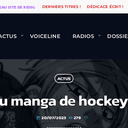
ITE DE KIDSUNE
WARÉTRO
ORANGE ROAD QUI PASS
DERNIERS TITRES !
DÉDICACE ÉCRIT !
ACTUS
VOICELINE
RADIOS
DOSSIE
ACTUS
u manga de hockey
20/07/2023
279
today