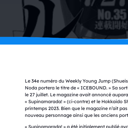
Le 34e numéro du Weekly Young Jump (Shueish
Noda portera le titre de « ICEBOUND. » Sa sort
le 27 juillet. Le magazine avait annoncé aup
« Supinamarada! » (ci-contre) et le Hokkaido S
printemps 2023. Bien que le magazine n’ait pas dé
nouveau personnage ainsi que les anciens porte
« Supinamarada! » a été initialement publié avan