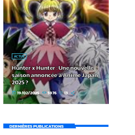
ACTUS
Hunter x Hunter : Une nouvelle
saison annoncée à Anime Japan
2025 ?
19/02/2025
5976
13
today
DERNIÈRES PUBLICATIONS