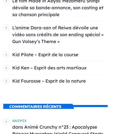
Le film Made in Abyss: Mezameru Shinpi
dévoile sa bande-annonce, son casting et
sa chanson principale
L’anime Dara-san of Reiwa dévoile une
vidéo sans crédits de son ending spécial «
Gun Valsey’s Theme »
Kid Pilote – Esprit de la course
Kid Ken – Esprit des arts martiaux
Kid Fourasse – Esprit de la nature
COMMENTAIRES RÉCENTS
ANIMIX
dans
Animé Crunchy n°23 : Apocalypse
Bringer Mynoghra: World Conquest Starts