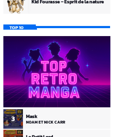
Kid Fourasse – Esprit de la nature
TOP 10
Mask
3
NOAM ET NICK CARR
Le Petit Lord