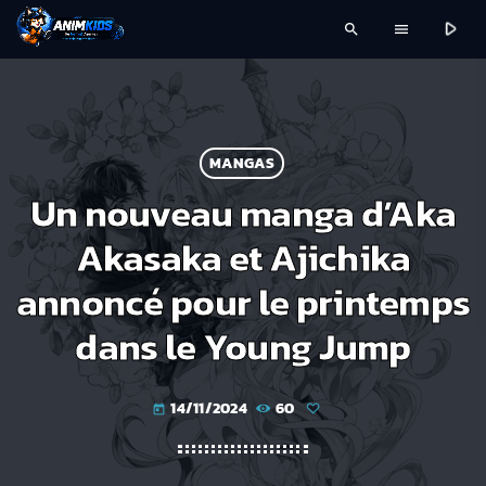
play_arrow
search
menu
MANGAS
Un nouveau manga d’Aka
Akasaka et Ajichika
annoncé pour le printemps
dans le Young Jump
14/11/2024
60
today