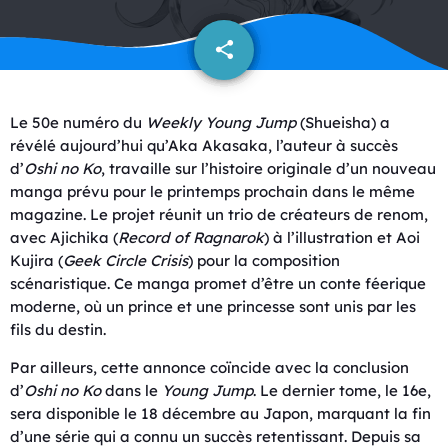
share
email
Le 50e numéro du
Weekly Young Jump
(Shueisha) a
révélé aujourd’hui qu’Aka Akasaka, l’auteur à succès
d’
Oshi no Ko
, travaille sur l’histoire originale d’un nouveau
manga prévu pour le printemps prochain dans le même
magazine. Le projet réunit un trio de créateurs de renom,
avec Ajichika (
Record of Ragnarok
) à l’illustration et Aoi
Kujira (
Geek Circle Crisis
) pour la composition
scénaristique. Ce manga promet d’être un conte féerique
moderne, où un prince et une princesse sont unis par les
fils du destin.
Par ailleurs, cette annonce coïncide avec la conclusion
d’
Oshi no Ko
dans le
Young Jump
. Le dernier tome, le 16e,
sera disponible le 18 décembre au Japon, marquant la fin
d’une série qui a connu un succès retentissant. Depuis sa