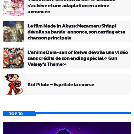
s’achève et une adaptation en anime
annoncée
Le film Made in Abyss: Mezameru Shinpi
dévoile sa bande-annonce, son casting et sa
chanson principale
L’anime Dara-san of Reiwa dévoile une vidéo
sans crédits de son ending spécial « Gun
Valsey’s Theme »
Kid Pilote – Esprit de la course
TOP 10