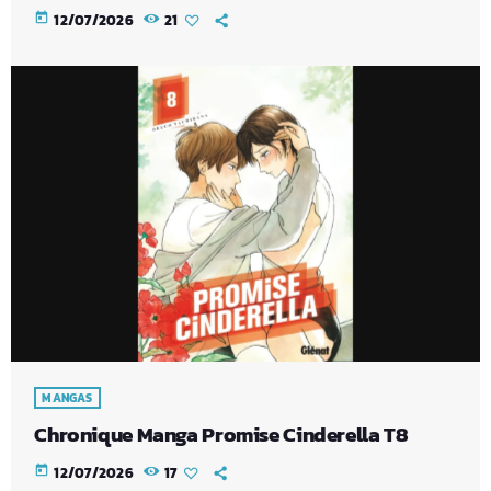
today
12/07/2026
21
MANGAS
Chronique Manga Promise Cinderella T8
today
12/07/2026
17