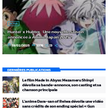
ACTUS
Hunter x Hunter : Une nouvelle saison
annoncée à Anime Japan 2025 ?
today
19/02/2025
5976
13
DERNIÈRES PUBLICATIONS
Le film Made in Abyss: Mezameru Shinpi
dévoile sa bande-annonce, son casting et sa
chanson principale
L’anime Dara-san of Reiwa dévoile une vidéo
sans crédits de son ending spécial « Gun