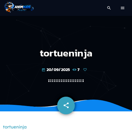
search
menu
tortueninja
20/09/2025
7
today
share
email
tortueninja