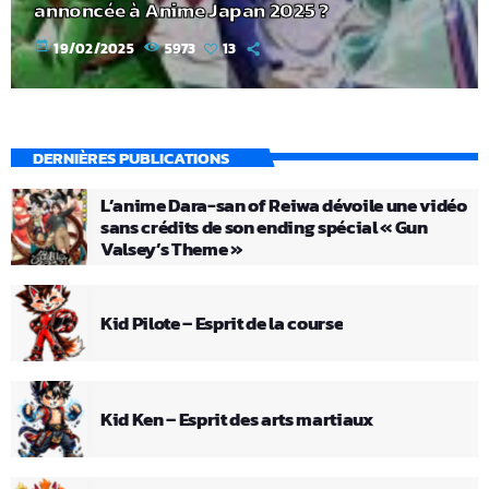
annoncée à Anime Japan 2025 ?
today
19/02/2025
5973
13
DERNIÈRES PUBLICATIONS
L’anime Dara-san of Reiwa dévoile une vidéo
sans crédits de son ending spécial « Gun
Valsey’s Theme »
Kid Pilote – Esprit de la course
Kid Ken – Esprit des arts martiaux