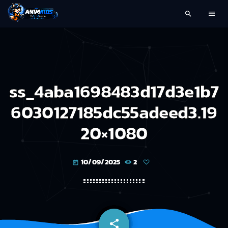
search
menu
ss_4aba1698483d17d3e1b7
6030127185dc55adeed3.19
20×1080
10/09/2025
2
today
share
email