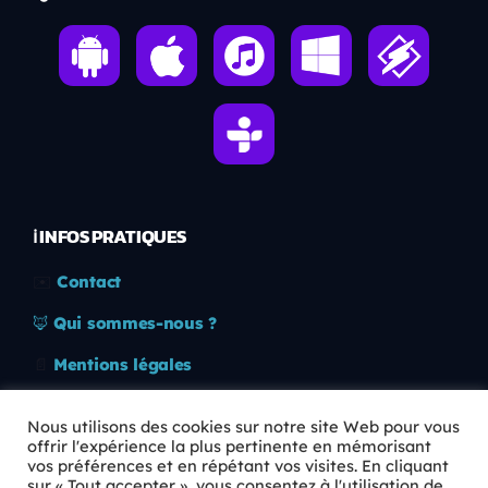
ℹ️ INFOS PRATIQUES
✉️
Contact
🦊
Qui sommes-nous ?
📄
Mentions légales
🔒
Confidentialité
Nous utilisons des cookies sur notre site Web pour vous
offrir l'expérience la plus pertinente en mémorisant
🛡️
RGPD
vos préférences et en répétant vos visites. En cliquant
sur « Tout accepter », vous consentez à l'utilisation de