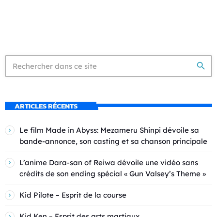
search
ARTICLES RÉCENTS
Le film Made in Abyss: Mezameru Shinpi dévoile sa
bande-annonce, son casting et sa chanson principale
L’anime Dara-san of Reiwa dévoile une vidéo sans
crédits de son ending spécial « Gun Valsey’s Theme »
Kid Pilote – Esprit de la course
Kid Ken – Esprit des arts martiaux