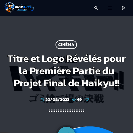
play_arrow
search
menu
CINÉMA
Titre et Logo Révélés pour
la Première Partie du
Projet Final de Haikyu!!
20/08/2023
49
today