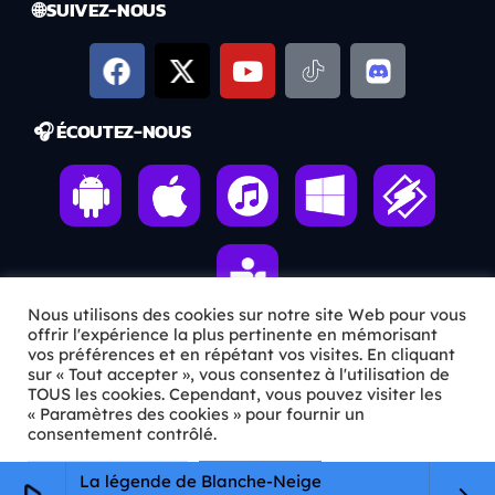
🌐 SUIVEZ-NOUS
🎧 ÉCOUTEZ-NOUS
Nous utilisons des cookies sur notre site Web pour vous
offrir l'expérience la plus pertinente en mémorisant
vos préférences et en répétant vos visites. En cliquant
sur « Tout accepter », vous consentez à l'utilisation de
ℹ️ INFOS PRATIQUES
TOUS les cookies. Cependant, vous pouvez visiter les
« Paramètres des cookies » pour fournir un
✉️
Contact
consentement contrôlé.
🦊
Qui sommes-nous ?
Paramètres Cookie
Tout accepter
La légende de Blanche-Neige