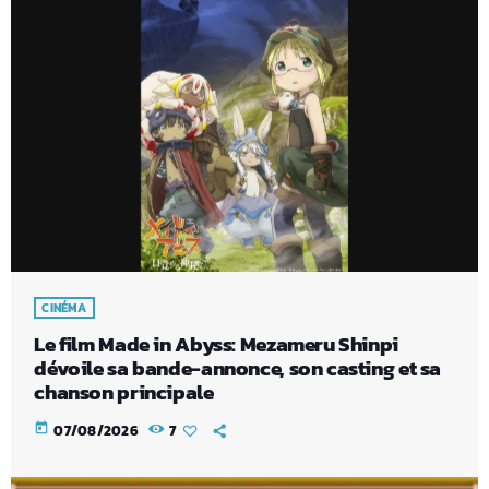
CINÉMA
Le film Made in Abyss: Mezameru Shinpi
dévoile sa bande-annonce, son casting et sa
chanson principale
today
07/08/2026
7