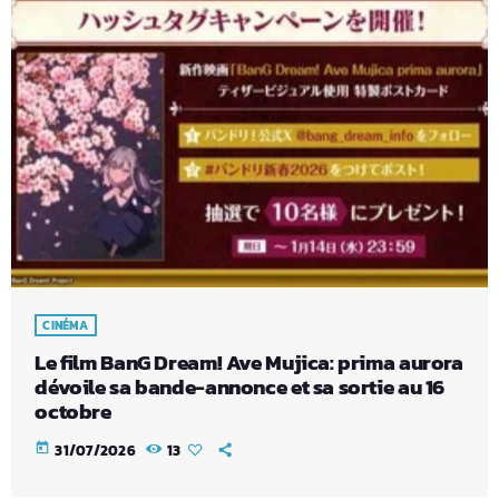
CINÉMA
Le film BanG Dream! Ave Mujica: prima aurora
dévoile sa bande-annonce et sa sortie au 16
octobre
today
31/07/2026
13