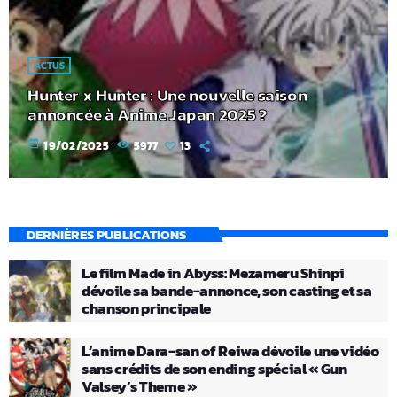
ACTUS
Hunter x Hunter : Une nouvelle saison
annoncée à Anime Japan 2025 ?
today
19/02/2025
5977
13
DERNIÈRES PUBLICATIONS
Le film Made in Abyss: Mezameru Shinpi
dévoile sa bande-annonce, son casting et sa
chanson principale
L’anime Dara-san of Reiwa dévoile une vidéo
sans crédits de son ending spécial « Gun
Valsey’s Theme »