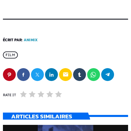
ÉCRIT PAR:
ANIMIX
FILM
email
RATE IT
ARTICLES SIMILAIRES