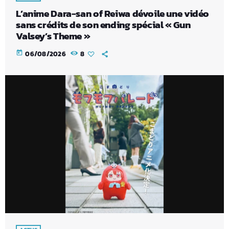
L’anime Dara-san of Reiwa dévoile une vidéo
sans crédits de son ending spécial « Gun
Valsey’s Theme »
today
06/08/2026
8