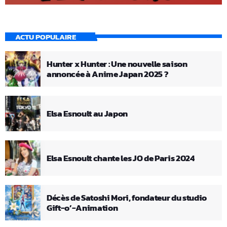
ACTU POPULAIRE
Hunter x Hunter : Une nouvelle saison
annoncée à Anime Japan 2025 ?
Elsa Esnoult au Japon
Elsa Esnoult chante les JO de Paris 2024
Décès de Satoshi Mori, fondateur du studio
Gift-o’-Animation