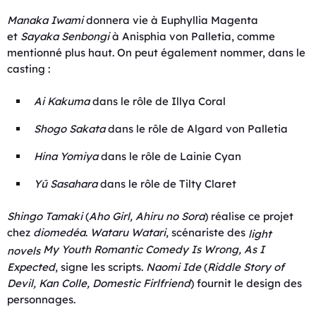
Manaka Iwami
donnera vie à Euphyllia Magenta
et
Sayaka Senbongi
à Anisphia von Palletia, comme
mentionné plus haut. On peut également nommer, dans le
casting :
Ai Kakuma
dans le rôle de Illya Coral
Shogo Sakata
dans le rôle de Algard von Palletia
Hina Yomiya
dans le rôle de Lainie Cyan
Yū Sasahara
dans le rôle de Tilty Claret
Shingo Tamaki
(
Aho Girl
,
Ahiru no Sora
) réalise ce projet
chez
diomedéa
.
Wataru Watari
, scénariste des
light
My Youth Romantic Comedy Is Wrong, As I
novels
Expected
, signe les scripts.
Naomi Ide
(
Riddle Story of
Devil
,
Kan Colle
, Domestic Firlfriend
) fournit le design des
personnages.