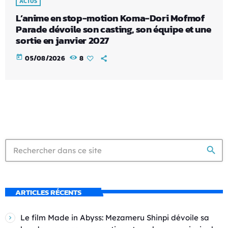
ACTUS
L’anime en stop-motion Koma-Dori Mofmof
Parade dévoile son casting, son équipe et une
sortie en janvier 2027
today
05/08/2026
8
search
ARTICLES RÉCENTS
Le film Made in Abyss: Mezameru Shinpi dévoile sa