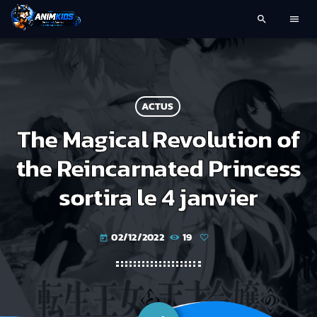
search
menu
ACTUS
The Magical Revolution of
the Reincarnated Princess
sortira le 4 janvier
02/12/2022
19
today