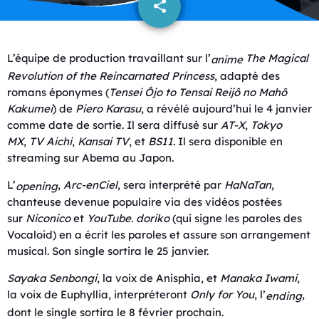
share
email
L’équipe de production travaillant sur l’
The Magical
anime
Revolution of the Reincarnated Princess
, adapté des
romans éponymes (
Tensei Ôjo to Tensai Reijô no Mahô
Kakumei
) de
Piero Karasu
, a révélé aujourd’hui le 4 janvier
comme date de sortie. Il sera diffusé sur
AT-X
,
Tokyo
MX
,
TV Aichi
,
Kansai TV
, et
BS11
. Il sera disponible en
streaming sur Abema au Japon.
L’
,
Arc-enCiel
, sera interprété par
HaNaTan
,
opening
chanteuse devenue populaire via des vidéos postées
sur
Niconico
et
YouTube
.
doriko
(qui signe les paroles des
Vocaloid) en a écrit les paroles et assure son arrangement
musical. Son single sortira le 25 janvier.
Sayaka Senbongi
, la voix de Anisphia, et
Manaka Iwami
,
la voix de Euphyllia, interpréteront
Only for You
, l’
,
ending
dont le single sortira le 8 février prochain.