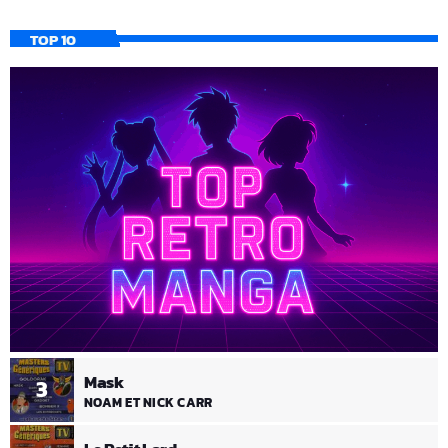
TOP 10
Mask
3
NOAM ET NICK CARR