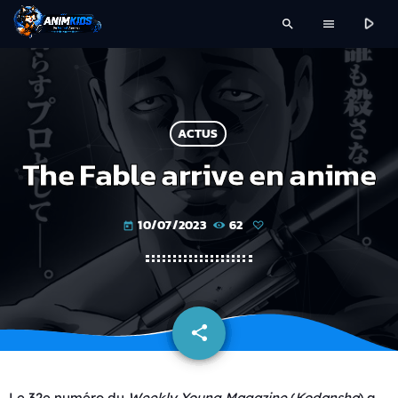
play_arrow
search
menu
ACTUS
The Fable arrive en anime
10/07/2023
62
today
share
email
Le 32e numéro du
Weekly Young Magazine
(
Kodansha
) a