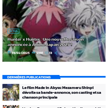
ACTUS
Hunter x Hunter : Une nouvelle saison
annoncée à Anime Japan 2025 ?
today
19/02/2025
5981
13
DERNIÈRES PUBLICATIONS
Le film Made in Abyss: Mezameru Shinpi
dévoile sa bande-annonce, son casting et sa
chanson principale