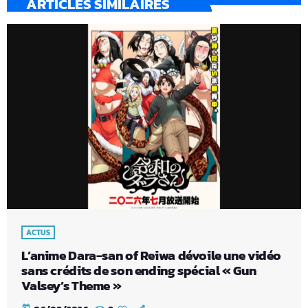
ARTICLES SIMILAIRES
ACTUS
L’anime Dara-san of Reiwa dévoile une vidéo
sans crédits de son ending spécial « Gun
Valsey’s Theme »
today